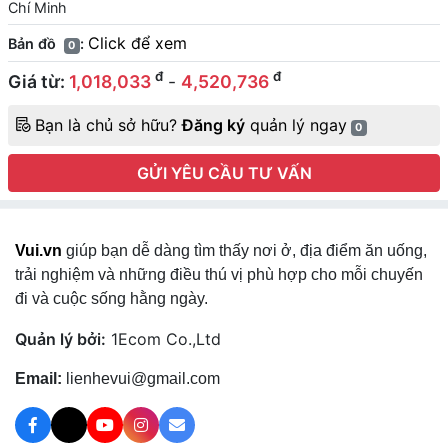
Chí Minh
Click để xem
Bản đồ
:
0
đ
đ
Giá từ:
1,018,033
-
4,520,736
Bạn là chủ sở hữu?
Đăng ký
quản lý ngay
0
GỬI YÊU CẦU TƯ VẤN
Vui.vn
giúp bạn dễ dàng tìm thấy nơi ở, địa điểm ăn uống,
trải nghiệm và những điều thú vị phù hợp cho mỗi chuyến
đi và cuộc sống hằng ngày.
Quản lý bởi:
1Ecom Co.,Ltd
Email:
lienhevui@gmail.com