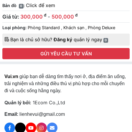
Click để xem
Bản đồ
:
0
đ
đ
Giá từ:
300,000
-
500,000
Loại phòng:
Phòng Standard
,
Khách sạn
,
Phòng Deluxe
Bạn là chủ sở hữu?
Đăng ký
quản lý ngay
0
GỬI YÊU CẦU TƯ VẤN
Vui.vn
giúp bạn dễ dàng tìm thấy nơi ở, địa điểm ăn uống,
trải nghiệm và những điều thú vị phù hợp cho mỗi chuyến
đi và cuộc sống hằng ngày.
Quản lý bởi:
1Ecom Co.,Ltd
Email:
lienhevui@gmail.com