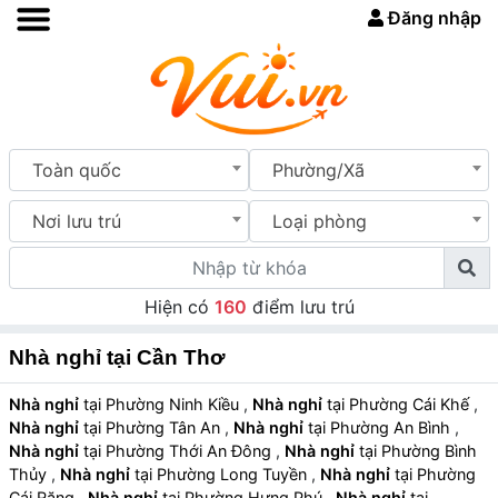
Đăng nhập
Toàn quốc
Phường/Xã
Nơi lưu trú
Loại phòng
Hiện có
160
điểm lưu trú
Nhà nghỉ tại Cần Thơ
Nhà nghỉ
tại Phường Ninh Kiều
,
Nhà nghỉ
tại Phường Cái Khế
,
Nhà nghỉ
tại Phường Tân An
,
Nhà nghỉ
tại Phường An Bình
,
Nhà nghỉ
tại Phường Thới An Đông
,
Nhà nghỉ
tại Phường Bình
Thủy
,
Nhà nghỉ
tại Phường Long Tuyền
,
Nhà nghỉ
tại Phường
Cái Răng
,
Nhà nghỉ
tại Phường Hưng Phú
,
Nhà nghỉ
tại