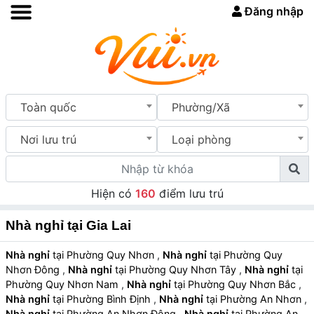
Đăng nhập
Toàn quốc
Phường/Xã
Nơi lưu trú
Loại phòng
Hiện có
160
điểm lưu trú
Nhà nghỉ tại Gia Lai
Nhà nghỉ
tại Phường Quy Nhơn
,
Nhà nghỉ
tại Phường Quy
Nhơn Đông
,
Nhà nghỉ
tại Phường Quy Nhơn Tây
,
Nhà nghỉ
tại
Phường Quy Nhơn Nam
,
Nhà nghỉ
tại Phường Quy Nhơn Bắc
,
Nhà nghỉ
tại Phường Bình Định
,
Nhà nghỉ
tại Phường An Nhơn
,
Nhà nghỉ
tại Phường An Nhơn Đông
,
Nhà nghỉ
tại Phường An