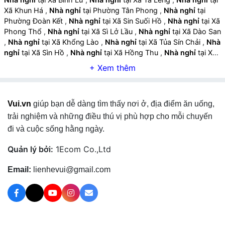
Xã Khun Há
,
Nhà nghỉ
tại Phường Tân Phong
,
Nhà nghỉ
tại
Phường Đoàn Kết
,
Nhà nghỉ
tại Xã Sin Suối Hồ
,
Nhà nghỉ
tại Xã
Phong Thổ
,
Nhà nghỉ
tại Xã Sì Lở Lầu
,
Nhà nghỉ
tại Xã Dào San
,
Nhà nghỉ
tại Xã Khổng Lào
,
Nhà nghỉ
tại Xã Tủa Sín Chải
,
Nhà
nghỉ
tại Xã Sìn Hồ
,
Nhà nghỉ
tại Xã Hồng Thu
,
Nhà nghỉ
tại Xã
Nậm Tăm
,
Nhà nghỉ
tại Xã Pu Sam Cáp
,
Nhà nghỉ
tại Xã Nậm
Cuổi
,
Nhà nghỉ
tại Xã Nậm Mạ
,
Nhà nghỉ
tại Xã Lê Lợi
,
Nhà
nghỉ
tại Xã Nậm Hàng
,
Nhà nghỉ
tại Xã Mường Mô
,
Nhà nghỉ
tại Xã Hua Bum
,
Nhà nghỉ
tại Xã Pa Tần
,
Nhà nghỉ
tại Xã Bum
Vui.vn
giúp bạn dễ dàng tìm thấy nơi ở, địa điểm ăn uống,
Nưa
,
Nhà nghỉ
tại Xã Bum Tở
,
Nhà nghỉ
tại Xã Mường Tè
,
Nhà
nghỉ
tại Xã Thu Lũm
,
Nhà nghỉ
tại Xã Pa Ủ
,
Nhà nghỉ
tại Xã Tà
trải nghiệm và những điều thú vị phù hợp cho mỗi chuyến
Tổng
,
Nhà nghỉ
tại Xã Mù Cả
,
đi và cuộc sống hằng ngày.
Quản lý bởi:
1Ecom Co.,Ltd
Email:
lienhevui@gmail.com