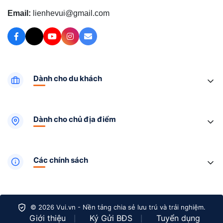
Email:
lienhevui@gmail.com
Dành cho du khách
Dành cho chủ địa điểm
Các chính sách
© 2026 Vui.vn - Nền tảng chia sẻ lưu trú và trải nghiệm.
Giới thiệu
Ký Gửi BĐS
Tuyển dụng
|
|