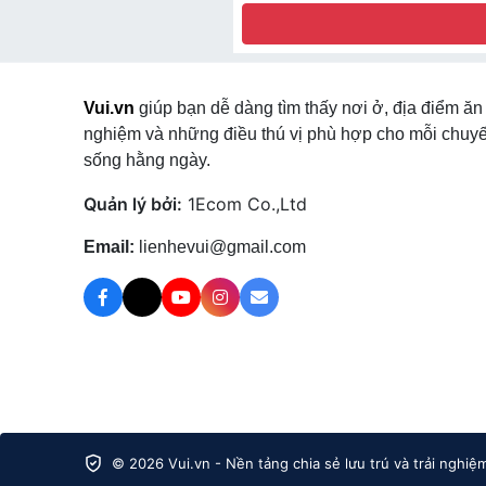
Vui.vn
giúp bạn dễ dàng tìm thấy nơi ở, địa điểm ăn 
nghiệm và những điều thú vị phù hợp cho mỗi chuyế
sống hằng ngày.
Quản lý bởi:
1Ecom Co.,Ltd
Email:
lienhevui@gmail.com
© 2026 Vui.vn - Nền tảng chia sẻ lưu trú và trải nghiệ