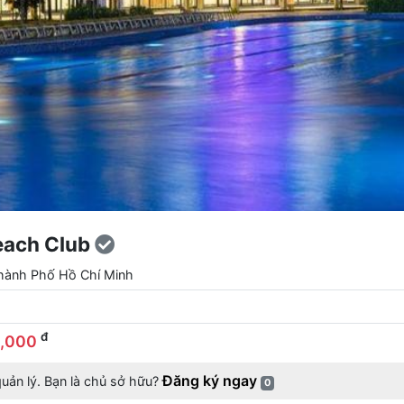
each Club
Thành Phố Hồ Chí Minh
đ
0,000
Đăng ký ngay
uản lý. Bạn là chủ sở hữu?
0