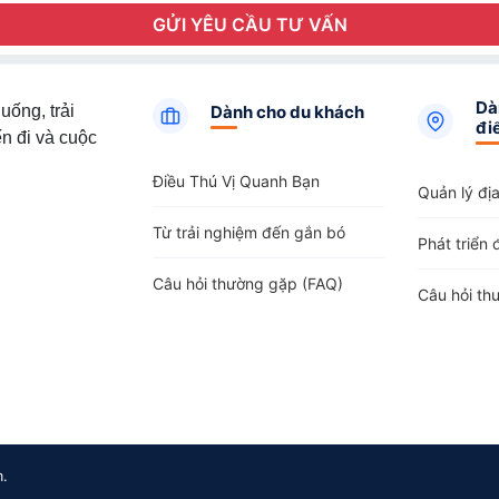
GỬI YÊU CẦU TƯ VẤN
Dà
uống, trải
Dành cho du khách
đi
n đi và cuộc
Điều Thú Vị Quanh Bạn
Quản lý đị
Từ trải nghiệm đến gắn bó
Phát triển 
Câu hỏi thường gặp (FAQ)
Câu hỏi th
m.