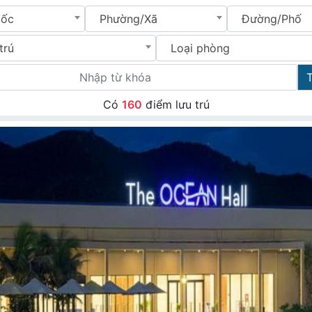
uốc
Phường/Xã
Đường/Phố
trú
Loại phòng
Có
160
điểm lưu trú