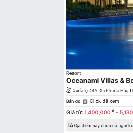
Resort
Oceanami Villas & B
Quốc lộ 44A, Xã Phước Hải, 
Click để xem
Bản đồ
:
0
đ
Giá từ:
1,400,000
-
5,13
Địa điểm này chưa có người q