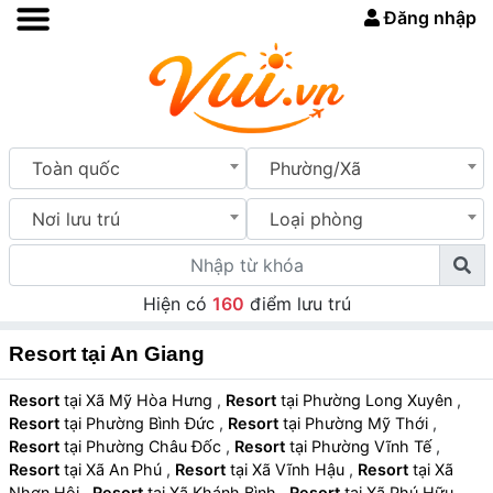
Đăng nhập
Toàn quốc
Phường/Xã
Nơi lưu trú
Loại phòng
Hiện có
160
điểm lưu trú
Resort tại An Giang
Resort
tại Xã Mỹ Hòa Hưng
,
Resort
tại Phường Long Xuyên
,
Resort
tại Phường Bình Đức
,
Resort
tại Phường Mỹ Thới
,
Resort
tại Phường Châu Đốc
,
Resort
tại Phường Vĩnh Tế
,
Resort
tại Xã An Phú
,
Resort
tại Xã Vĩnh Hậu
,
Resort
tại Xã
Nhơn Hội
,
Resort
tại Xã Khánh Bình
,
Resort
tại Xã Phú Hữu
,