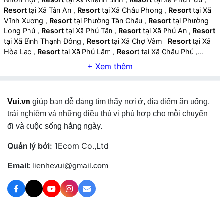
Resort
tại Xã Tân An
,
Resort
tại Xã Châu Phong
,
Resort
tại Xã
Vĩnh Xương
,
Resort
tại Phường Tân Châu
,
Resort
tại Phường
Long Phú
,
Resort
tại Xã Phú Tân
,
Resort
tại Xã Phú An
,
Resort
tại Xã Bình Thạnh Đông
,
Resort
tại Xã Chợ Vàm
,
Resort
tại Xã
Hòa Lạc
,
Resort
tại Xã Phú Lâm
,
Resort
tại Xã Châu Phú
,
Resort
tại Xã Mỹ Đức
,
Resort
tại Xã Vĩnh Thạnh Trung
,
Resort
tại Xã Bình Mỹ
,
Resort
tại Xã Thạnh Mỹ Tây
,
Resort
tại Xã An
Cư
,
Resort
tại Xã Núi Cấm
,
Resort
tại Phường Tịnh Biên
,
Resort
tại Phường Thới Sơn
,
Resort
tại Phường Chi Lăng
,
Vui.vn
giúp bạn dễ dàng tìm thấy nơi ở, địa điểm ăn uống,
Resort
tại Xã Ba Chúc
,
Resort
tại Xã Tri Tôn
,
Resort
tại Xã Ô
Lâm
,
Resort
tại Xã Cô Tô
,
Resort
tại Xã Vĩnh Gia
,
Resort
tại Xã
trải nghiệm và những điều thú vị phù hợp cho mỗi chuyến
An Châu
,
Resort
tại Xã Bình Hòa
,
Resort
tại Xã Cần Đăng
,
đi và cuộc sống hằng ngày.
Resort
tại Xã Vĩnh Hanh
,
Resort
tại Xã Vĩnh An
,
Resort
tại Xã
Chợ Mới
,
Resort
tại Xã Cù Lao Giêng
,
Resort
tại Xã Hội An
,
Quản lý bởi:
1Ecom Co.,Ltd
Resort
tại Xã Long Điền
,
Resort
tại Xã Nhơn Mỹ
,
Resort
tại Xã
Long Kiến
,
Resort
tại Xã Thoại Sơn
,
Resort
tại Xã Óc Eo
,
Email:
lienhevui@gmail.com
Resort
tại Xã Định Mỹ
,
Resort
tại Xã Phú Hòa
,
Resort
tại Xã
Vĩnh Trạch
,
Resort
tại Xã Tây Phú
,
Resort
tại Xã Vĩnh Bình
,
Resort
tại Xã Vĩnh Thuận
,
Resort
tại Xã Vĩnh Phong
,
Resort
tại
Xã Vĩnh Hòa
,
Resort
tại Xã U Minh Thượng
,
Resort
tại Xã Đông
Hòa
,
Resort
tại Xã Tân Thạnh
,
Resort
tại Xã Đông Hưng
,