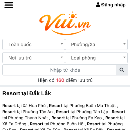
Đăng nhập
Toàn quốc
Phường/Xã
Nơi lưu trú
Loại phòng
Hiện có
160
điểm lưu trú
Resort tại Đắk Lắk
Resort
tại Xã Hòa Phú
,
Resort
tại Phường Buôn Ma Thuột
,
Resort
tại Phường Tân An
,
Resort
tại Phường Tân Lập
,
Resort
tại Phường Thành Nhất
,
Resort
tại Phường Ea Kao
,
Resort
tại
Xã Ea Drông
,
Resort
tại Phường Buôn Hồ
,
Resort
tại Phường
Cư Bao
,
Resort
tại Xã Ea Súp
,
Resort
tại Xã Ea Rốk
,
Resort
tại