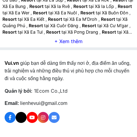
Xã Ea Bung
,
Resort
tại Xã Ia Rvê
,
Resort
tại Xã Ia Lốp
,
Resort
tại Xã Ea Wer
,
Resort
tại Xã Ea Nuôl
,
Resort
tại Xã Buôn Đôn
,
Resort
tại Xã Ea Kiết
,
Resort
tại Xã Ea M’Droh
,
Resort
tại Xã
Quảng Phú
,
Resort
tại Xã Cuôr Đăng
,
Resort
tại Xã Cư M’gar
,
Resort
tại Xã Ea Tul
,
Resort
tại Xã Pơng Drang
,
Resort
tại Xã
Krông Búk
,
Resort
tại Xã Cư Pơng
,
Resort
tại Xã Ea Khăl
,
Resort
tại Xã Ea Drăng
,
Resort
tại Xã Ea Wy
,
Resort
tại Xã Ea
H’leo
,
Resort
tại Xã Ea Hiao
,
Resort
tại Xã Krông Năng
,
Resort
tại Xã Dliê Ya
,
Resort
tại Xã Tam Giang
,
Resort
tại Xã Phú Xuân
Vui.vn
giúp bạn dễ dàng tìm thấy nơi ở, địa điểm ăn uống,
,
Resort
tại Xã Krông Pắc
,
Resort
tại Xã Ea Knuếc
,
Resort
tại Xã
Tân Tiến
,
Resort
tại Xã Ea Phê
,
Resort
tại Xã Ea Kly
,
Resort
tại
trải nghiệm và những điều thú vị phù hợp cho mỗi chuyến
Xã Vụ Bổn
,
Resort
tại Xã Ea Kar
,
Resort
tại Xã Ea Ô
,
Resort
tại
đi và cuộc sống hằng ngày.
Xã Ea Knốp
,
Resort
tại Xã Cư Yang
,
Resort
tại Xã Ea Păl
,
Resort
tại Xã M’Drắk
,
Resort
tại Xã Ea Riêng
,
Resort
tại Xã Cư
Quản lý bởi:
1Ecom Co.,Ltd
M’ta
,
Resort
tại Xã Krông Á
,
Resort
tại Xã Cư Prao
,
Resort
tại
Xã Ea Trang
,
Resort
tại Xã Hòa Sơn
,
Resort
tại Xã Dang Kang
,
Email:
lienhevui@gmail.com
Resort
tại Xã Krông Bông
,
Resort
tại Xã Yang Mao
,
Resort
tại
Xã Cư Pui
,
Resort
tại Xã Liên Sơn Lắk
,
Resort
tại Xã Đắk Liêng
,
Resort
tại Xã Nam Ka
,
Resort
tại Xã Đắk Phơi
,
Resort
tại Xã
Krông Nô
,
Resort
tại Xã Ea Ning
,
Resort
tại Xã Dray Bhăng
,
Resort
tại Xã Ea Ktur
,
Resort
tại Xã Krông Ana
,
Resort
tại Xã