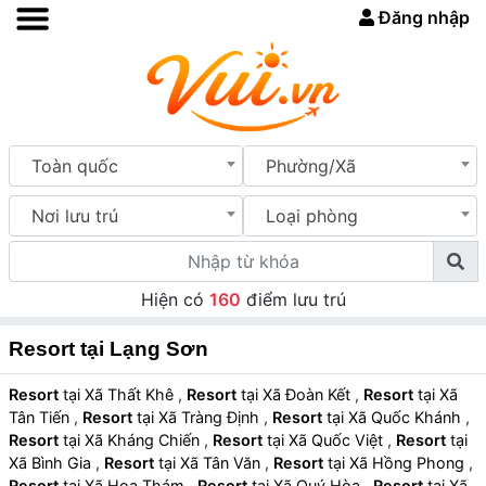
Đăng nhập
Toàn quốc
Phường/Xã
Nơi lưu trú
Loại phòng
Hiện có
160
điểm lưu trú
Resort tại Lạng Sơn
Resort
tại Xã Thất Khê
,
Resort
tại Xã Đoàn Kết
,
Resort
tại Xã
Tân Tiến
,
Resort
tại Xã Tràng Định
,
Resort
tại Xã Quốc Khánh
,
Resort
tại Xã Kháng Chiến
,
Resort
tại Xã Quốc Việt
,
Resort
tại
Xã Bình Gia
,
Resort
tại Xã Tân Văn
,
Resort
tại Xã Hồng Phong
,
Resort
tại Xã Hoa Thám
,
Resort
tại Xã Quý Hòa
,
Resort
tại Xã