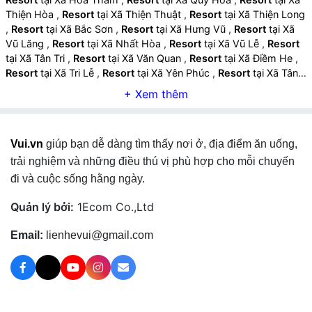
Thiện Hòa
,
Resort
tại Xã Thiện Thuật
,
Resort
tại Xã Thiện Long
,
Resort
tại Xã Bắc Sơn
,
Resort
tại Xã Hưng Vũ
,
Resort
tại Xã
Vũ Lăng
,
Resort
tại Xã Nhất Hòa
,
Resort
tại Xã Vũ Lễ
,
Resort
tại Xã Tân Tri
,
Resort
tại Xã Văn Quan
,
Resort
tại Xã Điềm He
,
Resort
tại Xã Tri Lễ
,
Resort
tại Xã Yên Phúc
,
Resort
tại Xã Tân
Đoàn
,
Resort
tại Xã Khánh Khê
,
Resort
tại Xã Na Sầm
,
Resort
tại Xã Văn Lãng
,
Resort
tại Xã Hội Hoan
,
Resort
tại Xã Thụy
Hùng
,
Resort
tại Xã Tân Thanh
,
Resort
tại Xã Lộc Bình
,
Resort
tại Xã Mẫu Sơn
,
Resort
tại Xã Na Dương
,
Resort
tại Xã Lợi Bác
,
Vui.vn
giúp bạn dễ dàng tìm thấy nơi ở, địa điểm ăn uống,
Resort
tại Xã Thống Nhất
,
Resort
tại Xã Xuân Dương
,
Resort
tại Xã Khuất Xá
,
Resort
tại Xã Đình Lập
,
Resort
tại Xã Châu Sơn
trải nghiệm và những điều thú vị phù hợp cho mỗi chuyến
,
Resort
tại Xã Kiên Mộc
,
Resort
tại Xã Thái Bình
,
Resort
tại Xã
đi và cuộc sống hằng ngày.
Hữu Lũng
,
Resort
tại Xã Tuấn Sơn
,
Resort
tại Xã Tân Thành
,
Resort
tại Xã Vân Nham
,
Resort
tại Xã Thiện Tân
,
Resort
tại Xã
Quản lý bởi:
1Ecom Co.,Ltd
Yên Bình
,
Resort
tại Xã Hữu Liên
,
Resort
tại Xã Cai Kinh
,
Resort
tại Xã Chi Lăng
,
Resort
tại Xã Nhân Lý
,
Resort
tại Xã
Email:
lienhevui@gmail.com
Chiến Thắng
,
Resort
tại Xã Quan Sơn
,
Resort
tại Xã Bằng Mạc
,
Resort
tại Xã Vạn Linh
,
Resort
tại Xã Đồng Đăng
,
Resort
tại Xã
Cao Lộc
,
Resort
tại Xã Công Sơn
,
Resort
tại Xã Ba Sơn
,
Resort
tại Phường Tam Thanh
,
Resort
tại Phường Lương Văn
Tri
,
Resort
tại Phường Hoàng Văn Thụ
,
Resort
tại Phường