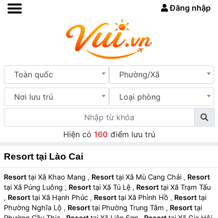
Đăng nhập
Toàn quốc
Phường/Xã
Nơi lưu trú
Loại phòng
Hiện có
160
điểm lưu trú
Resort tại Lào Cai
Resort
tại Xã Khao Mang
,
Resort
tại Xã Mù Cang Chải
,
Resort
tại Xã Púng Luông
,
Resort
tại Xã Tú Lệ
,
Resort
tại Xã Trạm Tấu
,
Resort
tại Xã Hạnh Phúc
,
Resort
tại Xã Phình Hồ
,
Resort
tại
Phường Nghĩa Lộ
,
Resort
tại Phường Trung Tâm
,
Resort
tại
Phường Cầu Thia
,
Resort
tại Xã Liên Sơn
,
Resort
tại Xã Gia Hội