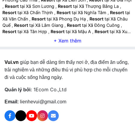
,
Resort
tại Xã Sơn Lương
,
Resort
tại Xã Thượng Bằng La
,
Resort
tại Xã Chấn Thịnh
,
Resort
tại Xã Nghĩa Tâm
,
Resort
tại
Xã Văn Chấn
,
Resort
tại Xã Phong Dụ Hạ
,
Resort
tại Xã Châu
Quế
,
Resort
tại Xã Lâm Giang
,
Resort
tại Xã Đông Cuông
,
Resort
tại Xã Tân Hợp
,
Resort
tại Xã Mậu A
,
Resort
tại Xã Xuân
Ái
,
Resort
tại Xã Mỏ Vàng
,
Resort
tại Xã Lâm Thượng
,
Resort
tại Xã Lục Yên
,
Resort
tại Xã Tân Lĩnh
,
Resort
tại Xã Khánh Hòa
,
Resort
tại Xã Phúc Lợi
,
Resort
tại Xã Mường Lai
,
Resort
tại Xã
Cảm Nhân
,
Resort
tại Xã Yên Thành
,
Resort
tại Xã Thác Bà
,
Vui.vn
giúp bạn dễ dàng tìm thấy nơi ở, địa điểm ăn uống,
Resort
tại Xã Yên Bình
,
Resort
tại Xã Bảo Ái
,
Resort
tại Phường
Văn Phú
,
Resort
tại Phường Yên Bái
,
Resort
tại Phường Nam
trải nghiệm và những điều thú vị phù hợp cho mỗi chuyến
Cường
,
Resort
tại Phường Âu Lâu
,
Resort
tại Xã Trấn Yên
,
đi và cuộc sống hằng ngày.
Resort
tại Xã Hưng Khánh
,
Resort
tại Xã Lương Thịnh
,
Resort
tại Xã Việt Hồng
,
Resort
tại Xã Quy Mông
,
Resort
tại Xã Phong
Quản lý bởi:
1Ecom Co.,Ltd
Hải
,
Resort
tại Xã Xuân Quang
,
Resort
tại Xã Bảo Thắng
,
Resort
tại Xã Tằng Loỏng
,
Resort
tại Xã Gia Phú
,
Resort
tại Xã
Email:
lienhevui@gmail.com
Cốc San
,
Resort
tại Xã Hợp Thành
,
Resort
tại Phường Cam
Đường
,
Resort
tại Phường Lào Cai
,
Resort
tại Xã Mường Hum
,
Resort
tại Xã Dền Sáng
,
Resort
tại Xã Y Tý
,
Resort
tại Xã A Mú
Sung
,
Resort
tại Xã Trịnh Tường
,
Resort
tại Xã Bản Xèo
,
Resort
tại Xã Bát Xát
,
Resort
tại Xã Nghĩa Đô
,
Resort
tại Xã