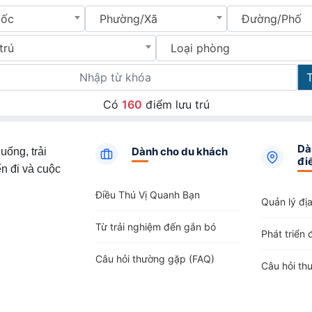
uốc
Phường/Xã
Đường/Phố
trú
Loại phòng
Có
160
điểm lưu trú
Dà
Dành cho du khách
uống, trải
đi
n đi và cuộc
Điều Thú Vị Quanh Bạn
Quản lý đị
Từ trải nghiệm đến gắn bó
Phát triển 
Câu hỏi thường gặp (FAQ)
Câu hỏi th