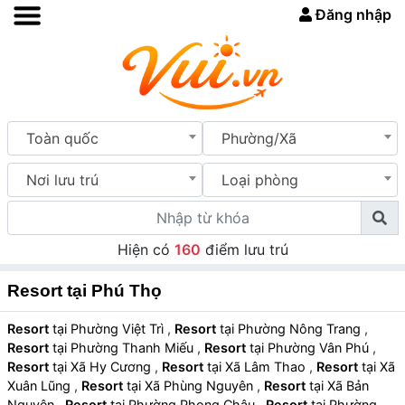
Đăng nhập
Toàn quốc
Phường/Xã
Nơi lưu trú
Loại phòng
Hiện có
160
điểm lưu trú
Resort tại Phú Thọ
Resort
tại Phường Việt Trì
,
Resort
tại Phường Nông Trang
,
Resort
tại Phường Thanh Miếu
,
Resort
tại Phường Vân Phú
,
Resort
tại Xã Hy Cương
,
Resort
tại Xã Lâm Thao
,
Resort
tại Xã
Xuân Lũng
,
Resort
tại Xã Phùng Nguyên
,
Resort
tại Xã Bản
Nguyên
,
Resort
tại Phường Phong Châu
,
Resort
tại Phường