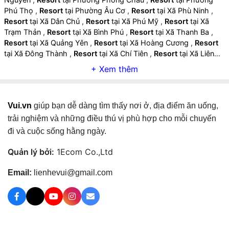
Phú Thọ
,
Resort
tại Phường Âu Cơ
,
Resort
tại Xã Phù Ninh
,
Resort
tại Xã Dân Chủ
,
Resort
tại Xã Phú Mỹ
,
Resort
tại Xã
Trạm Thản
,
Resort
tại Xã Bình Phú
,
Resort
tại Xã Thanh Ba
,
Resort
tại Xã Quảng Yên
,
Resort
tại Xã Hoàng Cương
,
Resort
tại Xã Đông Thành
,
Resort
tại Xã Chí Tiên
,
Resort
tại Xã Liên
Minh
,
Resort
tại Xã Đoan Hùng
,
Resort
tại Xã Tây Cốc
,
Resort
tại Xã Chân Mộng
,
Resort
tại Xã Chí Đám
,
Resort
tại Xã Bằng
Luân
,
Resort
tại Xã Hạ Hòa
,
Resort
tại Xã Đan Thượng
,
Resort
tại Xã Yên Kỳ
,
Resort
tại Xã Vĩnh Chân
,
Resort
tại Xã Văn Lang
Vui.vn
giúp bạn dễ dàng tìm thấy nơi ở, địa điểm ăn uống,
,
Resort
tại Xã Hiền Lương
,
Resort
tại Xã Cẩm Khê
,
Resort
tại
Xã Phú Khê
,
Resort
tại Xã Hùng Việt
,
Resort
tại Xã Đồng Lương
trải nghiệm và những điều thú vị phù hợp cho mỗi chuyến
,
Resort
tại Xã Tiên Lương
,
Resort
tại Xã Vân Bán
,
Resort
tại Xã
đi và cuộc sống hằng ngày.
Tam Nông
,
Resort
tại Xã Thọ Văn
,
Resort
tại Xã Vạn Xuân
,
Resort
tại Xã Hiền Quan
,
Resort
tại Xã Thanh Thuỷ
,
Resort
tại
Quản lý bởi:
1Ecom Co.,Ltd
Xã Đào Xá
,
Resort
tại Xã Tu Vũ
,
Resort
tại Xã Thanh Sơn
,
Resort
tại Xã Võ Miếu
,
Resort
tại Xã Văn Miếu
,
Resort
tại Xã Cự
Email:
lienhevui@gmail.com
Đồng
,
Resort
tại Xã Hương Cần
,
Resort
tại Xã Yên Sơn
,
Resort
tại Xã Khả Cửu
,
Resort
tại Xã Tân Sơn
,
Resort
tại Xã Minh Đài
,
Resort
tại Xã Lai Đồng
,
Resort
tại Xã Thu Cúc
,
Resort
tại Xã
Xuân Đài
,
Resort
tại Xã Long Cốc
,
Resort
tại Xã Yên Lập
,
Resort
tại Xã Thượng Long
,
Resort
tại Xã Sơn Lương
,
Resort