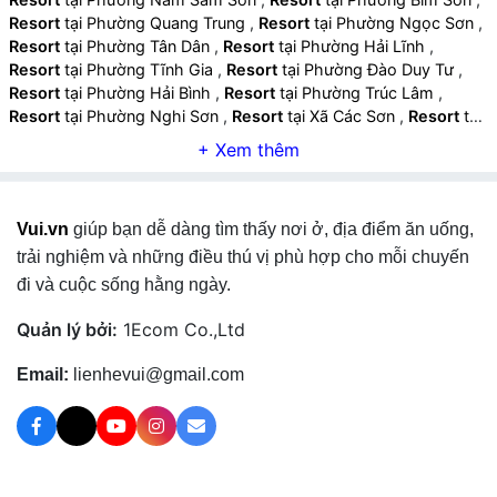
Resort
tại Phường Quang Trung
,
Resort
tại Phường Ngọc Sơn
,
Resort
tại Phường Tân Dân
,
Resort
tại Phường Hải Lĩnh
,
Resort
tại Phường Tĩnh Gia
,
Resort
tại Phường Đào Duy Tư
,
Resort
tại Phường Hải Bình
,
Resort
tại Phường Trúc Lâm
,
Resort
tại Phường Nghi Sơn
,
Resort
tại Xã Các Sơn
,
Resort
tại
Xã Trường Lâm
,
Resort
tại Xã Hà Trung
,
Resort
tại Xã Tống
Sơn
,
Resort
tại Xã Hà Long
,
Resort
tại Xã Hoạt Giang
,
Resort
tại Xã Lĩnh Toại
,
Resort
tại Xã Triệu Lộc
,
Resort
tại Xã Đông
Thành
,
Resort
tại Xã Hậu Lộc
,
Resort
tại Xã Hoa Lộc
,
Resort
Vui.vn
giúp bạn dễ dàng tìm thấy nơi ở, địa điểm ăn uống,
tại Xã Vạn Lộc
,
Resort
tại Xã Nga Sơn
,
Resort
tại Xã Nga
Thắng
,
Resort
tại Xã Hồ Vương
,
Resort
tại Xã Tân Tiến
,
Resort
trải nghiệm và những điều thú vị phù hợp cho mỗi chuyến
tại Xã Nga An
,
Resort
tại Xã Ba Đình
,
Resort
tại Xã Hoằng Hóa
đi và cuộc sống hằng ngày.
,
Resort
tại Xã Hoằng Tiến
,
Resort
tại Xã Hoằng Thanh
,
Resort
tại Xã Hoằng Lộc
,
Resort
tại Xã Hoằng Châu
,
Resort
tại Xã
Quản lý bởi:
1Ecom Co.,Ltd
Hoằng Sơn
,
Resort
tại Xã Hoằng Phú
,
Resort
tại Xã Hoằng
Giang
,
Resort
tại Xã Lưu Vệ
,
Resort
tại Xã Quảng Yên
,
Resort
Email:
lienhevui@gmail.com
tại Xã Quảng Ngọc
,
Resort
tại Xã Quảng Ninh
,
Resort
tại Xã
Quảng Bình
,
Resort
tại Xã Tiên Trang
,
Resort
tại Xã Quảng
Chính
,
Resort
tại Xã Nông Cống
,
Resort
tại Xã Thắng Lợi
,
Resort
tại Xã Trung Chính
,
Resort
tại Xã Trường Văn
,
Resort
tại
Xã Thăng Bình
,
Resort
tại Xã Tượng Lĩnh
,
Resort
tại Xã Công