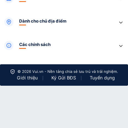
Dành cho chủ địa điểm
Các chính sách
© 2026 Vui.vn - Nền tảng chia sẻ lưu trú và trải nghiệm.
Giới thiệu
Ký Gửi BĐS
Tuyển dụng
|
|