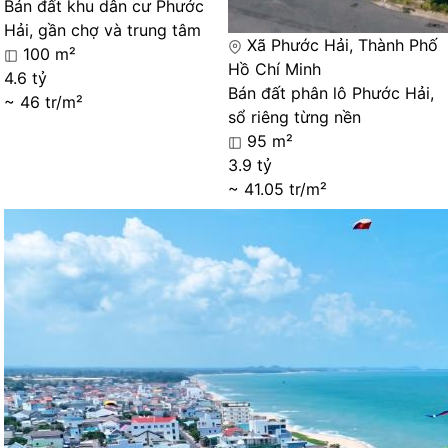
Bán đất khu dân cư Phước
Hải, gần chợ và trung tâm
Xã Phước Hải, Thành Phố
100 m²
Hồ Chí Minh
4.6 tỷ
Bán đất phân lô Phước Hải,
~ 46 tr/m²
sổ riêng từng nền
95 m²
3.9 tỷ
~ 41.05 tr/m²