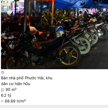
Bán nhà giá tốt Phước Hải,
khu dân cư ổn định
95 m²
3.5 tỷ
~ 36.84 tr/m²
Bán nhà phố Phước Hải, khu
dân cư hiện hữu
90 m²
6.2 tỷ
~ 68.89 tr/m²