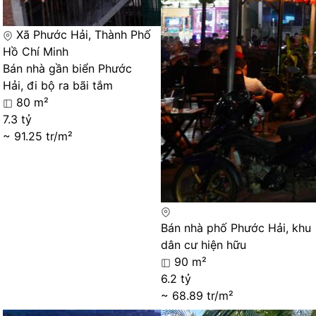
Xã Phước Hải, Thành Phố
Hồ Chí Minh
Bán nhà gần biển Phước
Hải, đi bộ ra bãi tắm
80 m²
7.3 tỷ
~ 91.25 tr/m²
Bán nhà phố Phước Hải, khu
dân cư hiện hữu
90 m²
6.2 tỷ
~ 68.89 tr/m²