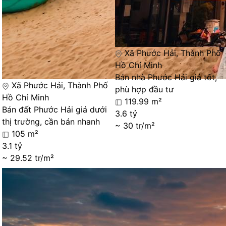
Xã Phước Hải, Thành Phố
Hồ Chí Minh
Bán nhà Phước Hải giá tốt,
Xã Phước Hải, Thành Phố
phù hợp đầu tư
Hồ Chí Minh
119.99 m²
Bán đất Phước Hải giá dưới
3.6 tỷ
thị trường, cần bán nhanh
~ 30 tr/m²
105 m²
3.1 tỷ
~ 29.52 tr/m²