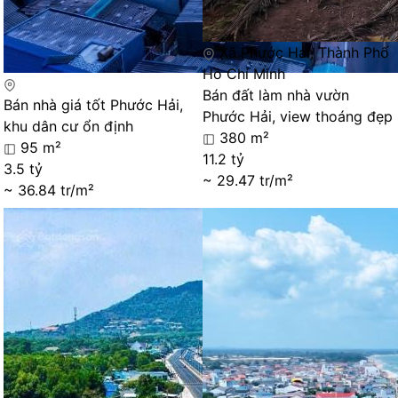
Xã Phước Hải, Thành Phố
Hồ Chí Minh
Bán đất làm nhà vườn
Bán nhà giá tốt Phước Hải,
Phước Hải, view thoáng đẹp
khu dân cư ổn định
380 m²
95 m²
11.2 tỷ
3.5 tỷ
~ 29.47 tr/m²
~ 36.84 tr/m²