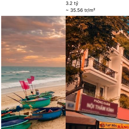
3.2 tỷ
~ 35.56 tr/m²