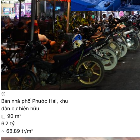
Bán nhà giá tốt Phước Hải,
khu dân cư ổn định
95 m²
3.5 tỷ
~ 36.84 tr/m²
Bán nhà phố Phước Hải, khu
dân cư hiện hữu
90 m²
6.2 tỷ
~ 68.89 tr/m²