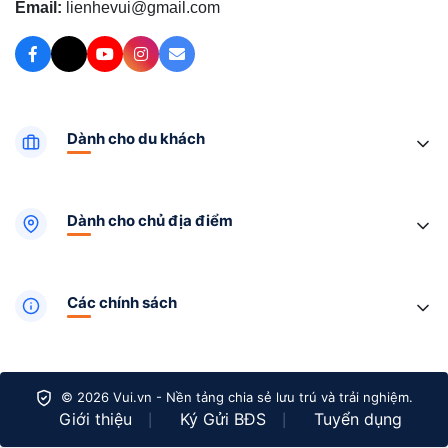
Email:
lienhevui@gmail.com
Dành cho du khách
Dành cho chủ địa điểm
Các chính sách
© 2026 Vui.vn - Nền tảng chia sẻ lưu trú và trải nghiệm.
Giới thiệu
Ký Gửi BĐS
Tuyển dụng
|
|