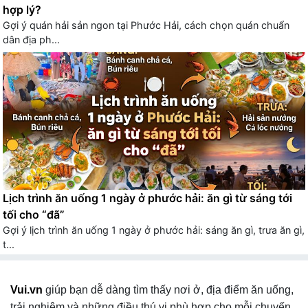
hợp lý?
Gợi ý quán hải sản ngon tại Phước Hải, cách chọn quán chuẩn
dân địa ph...
Lịch trình ăn uống 1 ngày ở phước hải: ăn gì từ sáng tới
tối cho “đã”
Gợi ý lịch trình ăn uống 1 ngày ở phước hải: sáng ăn gì, trưa ăn gì,
t...
Vui.vn
giúp bạn dễ dàng tìm thấy nơi ở, địa điểm ăn uống,
trải nghiệm và những điều thú vị phù hợp cho mỗi chuyến