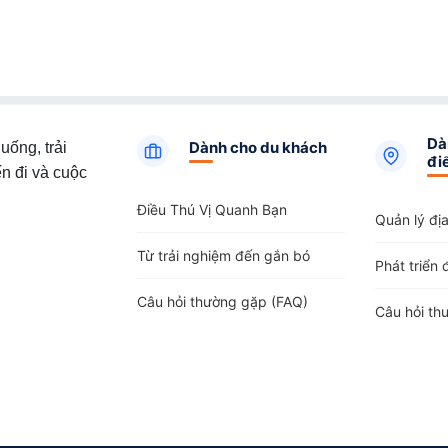
Dà
Dành cho du khách
uống, trải
đi
n đi và cuộc
Điều Thú Vị Quanh Bạn
Quản lý đị
Từ trải nghiệm đến gắn bó
Phát triển 
Câu hỏi thường gặp (FAQ)
Câu hỏi th