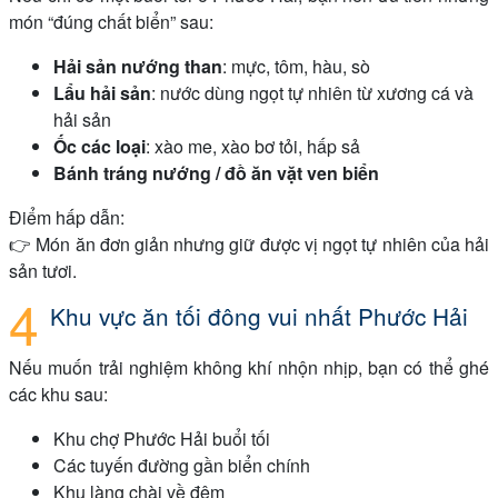
món “đúng chất biển” sau:
Hải sản nướng than
: mực, tôm, hàu, sò
Lẩu hải sản
: nước dùng ngọt tự nhiên từ xương cá và
hải sản
Ốc các loại
: xào me, xào bơ tỏi, hấp sả
Bánh tráng nướng / đồ ăn vặt ven biển
Điểm hấp dẫn:
👉 Món ăn đơn giản nhưng giữ được vị ngọt tự nhiên của hải
sản tươi.
Khu vực ăn tối đông vui nhất Phước Hải
Nếu muốn trải nghiệm không khí nhộn nhịp, bạn có thể ghé
các khu sau:
Khu chợ Phước Hải buổi tối
Các tuyến đường gần biển chính
Khu làng chài về đêm