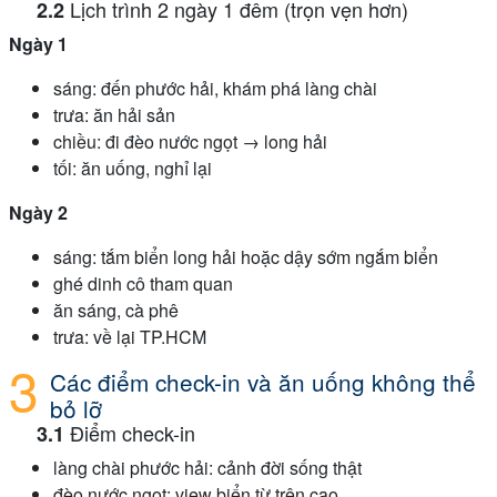
Lịch trình 2 ngày 1 đêm (trọn vẹn hơn)
Ngày 1
sáng: đến phước hải, khám phá làng chài
trưa: ăn hải sản
chiều: đi đèo nước ngọt → long hải
tối: ăn uống, nghỉ lại
Ngày 2
sáng: tắm biển long hải hoặc dậy sớm ngắm biển
ghé dinh cô tham quan
ăn sáng, cà phê
trưa: về lại TP.HCM
Các điểm check-in và ăn uống không thể
bỏ lỡ
Điểm check-in
làng chài phước hải: cảnh đời sống thật
đèo nước ngọt: view biển từ trên cao