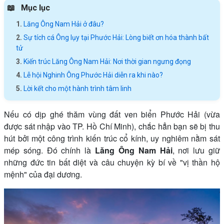
Mục lục
Lăng Ông Nam Hải ở đâu?
Sự tích cá Ông lụy tại Phước Hải: Lòng biết ơn hóa thành bất
tử
Kiến trúc Lăng Ông Nam Hải: Nơi thời gian ngưng đọng
Lễ hội Nghinh Ông Phước Hải diễn ra khi nào?
Lời kết cho một hành trình tâm linh
Nếu có dịp ghé thăm vùng đất ven biển Phước Hải (vừa
được sát nhập vào TP. Hồ Chí Minh), chắc hẳn bạn sẽ bị thu
hút bởi một công trình kiến trúc cổ kính, uy nghiêm nằm sát
mép sóng. Đó chính là
Lăng Ông Nam Hải
, nơi lưu giữ
những đức tin bất diệt và câu chuyện kỳ bí về "vị thần hộ
mệnh" của đại dương.