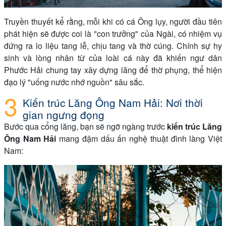
Truyền thuyết kể rằng, mỗi khi có cá Ông lụy, người đầu tiên
phát hiện sẽ được coi là "con trưởng" của Ngài, có nhiệm vụ
đứng ra lo liệu tang lễ, chịu tang và thờ cúng. Chính sự hy
sinh và lòng nhân từ của loài cá này đã khiến ngư dân
Phước Hải chung tay xây dựng lăng để thờ phụng, thể hiện
đạo lý "uống nước nhớ nguồn" sâu sắc.
Kiến trúc Lăng Ông Nam Hải: Nơi thời
gian ngưng đọng
Bước qua cổng lăng, bạn sẽ ngỡ ngàng trước
kiến trúc Lăng
Ông Nam Hải
mang đậm dấu ấn nghệ thuật đình làng Việt
Nam: