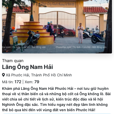
Tham quan
Lăng Ông Nam Hải
Xã Phước Hải, Thành Phố Hồ Chí Minh
172
79
Mã tin:
| Xem:
Khám phá Lăng Ông Nam Hải Phước Hải – nơi lưu giữ huyền
thoại về vị thần biển cả và những bộ cốt cá Ông khổng lồ. Bài
viết chia sẻ chi tiết về lịch sử, kiến trúc độc đáo và lễ hội
Nghinh Ông đặc sắc. Tìm hiểu ngay nét đẹp tâm linh không
thể bỏ qua khi đến với vùng đất ven biển Phước Hải!