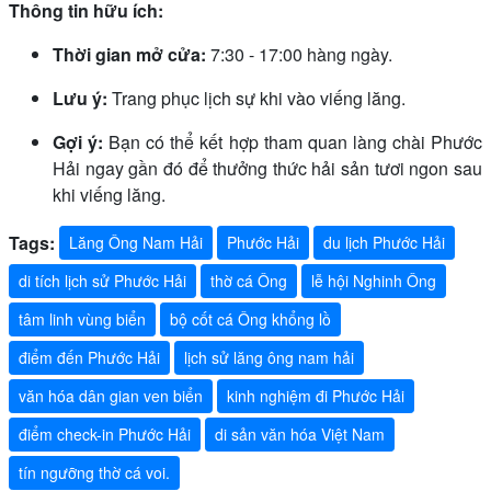
Thông tin hữu ích:
Thời gian mở cửa:
7:30 - 17:00 hàng ngày.
Lưu ý:
Trang phục lịch sự khi vào viếng lăng.
Gợi ý:
Bạn có thể kết hợp tham quan làng chài Phước
Hải ngay gần đó để thưởng thức hải sản tươi ngon sau
khi viếng lăng.
Tags:
Lăng Ông Nam Hải
Phước Hải
du lịch Phước Hải
di tích lịch sử Phước Hải
thờ cá Ông
lễ hội Nghinh Ông
tâm linh vùng biển
bộ cốt cá Ông khổng lồ
điểm đến Phước Hải
lịch sử lăng ông nam hải
văn hóa dân gian ven biển
kinh nghiệm đi Phước Hải
điểm check-in Phước Hải
di sản văn hóa Việt Nam
tín ngưỡng thờ cá voi.