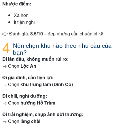
Nhược điểm:
Xa hơn
Ít tiện nghi
👉 Đánh giá:
8.5/10
– đẹp nhưng cần chuẩn bị kỹ
Nên chọn khu nào theo nhu cầu của
bạn?
Đi lần đầu, không muốn rủi ro:
→ Chọn
Lộc An
Đi gia đình, cần tiện lợi:
→ Chọn
khu trung tâm (Dinh Cô)
Đi chill, nghỉ dưỡng:
→ Chọn
hướng Hồ Tràm
Đi trải nghiệm, chụp ảnh đời thường:
→ Chọn
làng chài