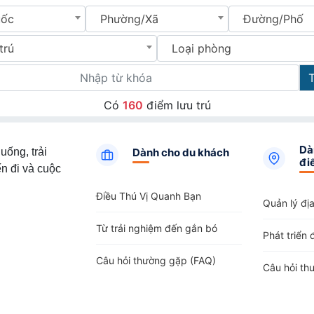
uốc
Phường/Xã
Đường/Phố
trú
Loại phòng
Có
160
điểm lưu trú
Dà
uống, trải
Dành cho du khách
đi
n đi và cuộc
Điều Thú Vị Quanh Bạn
Quản lý đị
Từ trải nghiệm đến gắn bó
Phát triển 
Câu hỏi thường gặp (FAQ)
Câu hỏi th