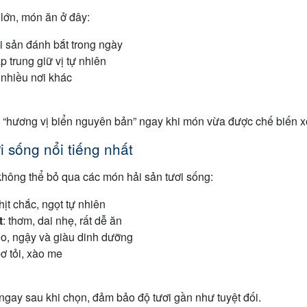
lớn, món ăn ở đây:
i sản đánh bắt trong ngày
p trung giữ vị tự nhiên
 nhiều nơi khác
 “hương vị biển nguyên bản” ngay khi món vừa được chế biến x
 sống nổi tiếng nhất
hông thể bỏ qua các món hải sản tươi sống:
thịt chắc, ngọt tự nhiên
t
: thơm, dai nhẹ, rất dễ ăn
éo, ngậy và giàu dinh dưỡng
bơ tỏi, xào me
ngay sau khi chọn, đảm bảo độ tươi gần như tuyệt đối.