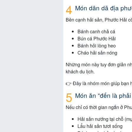
Món dân dã địa phươ
Bên cạnh hải sản, Phước Hải cò
Bánh canh chả cá
Bún cá Phước Hải
Bánh hỏi lòng heo
Cháo hải sản nóng
Những món này tuy đơn giản như
khách du lịch.
👉 Đây là nhóm món giúp bạn h
Món ăn “đến là phải 
Nếu chỉ có thời gian ngắn ở Ph
Hải sản nướng tại chỗ (mự
Lẩu hải sản tươi sống