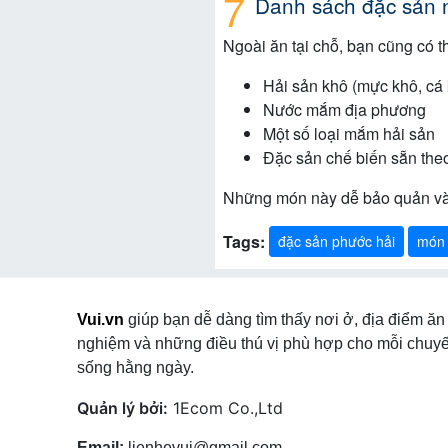
Danh sách đặc sản 
Ngoài ăn tại chỗ, bạn cũng có 
Hải sản khô (mực khô, cá 
Nước mắm địa phương
Một số loại mắm hải sản
Đặc sản chế biến sẵn the
Những món này dễ bảo quản và 
Tags:
đặc sản phước hải
món 
Vui.vn
giúp bạn dễ dàng tìm thấy nơi ở, địa điểm ăn 
nghiệm và những điều thú vị phù hợp cho mỗi chuyế
sống hằng ngày.
Quản lý bởi:
1Ecom Co.,Ltd
Email:
lienhevui@gmail.com