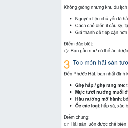
Không giống những khu du lịch 
Nguyên liệu chủ yếu là hả
Cách chế biến ít cầu kỳ, tậ
Giá thành dễ tiếp cận hơn
Điểm đặc biệt:
👉 Bạn gần như có thể ăn được
Top món hải sản tươi
Đến Phước Hải, bạn nhất định k
Ghẹ hấp / ghẹ rang me
: 
Mực tươi nướng muối ớ
Hàu nướng mỡ hành
: b
Ốc các loại
: hấp sả, xào 
Điểm chung:
👉 Hải sản luôn được chế biến 