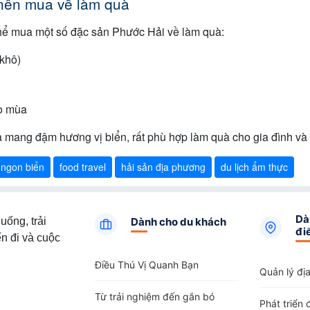
nên mua về làm quà
thể mua một số đặc sản Phước Hải về làm quà:
khô)
o mùa
mang đậm hương vị biển, rất phù hợp làm quà cho gia đình và 
ngon biển
food travel
hải sản địa phương
du lịch ẩm thực
Dà
uống, trải
Dành cho du khách
đi
n đi và cuộc
Điều Thú Vị Quanh Bạn
Quản lý đị
Từ trải nghiệm đến gắn bó
Phát triển 