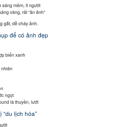
h sáng mềm, ít người
sáng vàng, rất “ăn ảnh”
g gắt, dễ cháy ảnh.
chụp để có ảnh đẹp
ợp biển xanh
ự nhiên
ển
ớc ngọt
und là thuyền, lưới
 “du lịch hóa”
gười