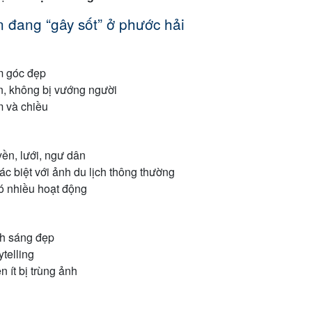
 đang “gây sốt” ở phước hải
ìm góc đẹp
n, không bị vướng người
m và chiều
yền, lưới, ngư dân
ác biệt với ảnh du lịch thông thường
ó nhiều hoạt động
nh sáng đẹp
ytelling
n ít bị trùng ảnh