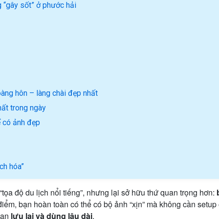
 “gây sốt” ở phước hải
àng hôn – làng chài đẹp nhất
ất trong ngày
ể có ảnh đẹp
ịch hóa”
ọa độ du lịch nổi tiếng”, nhưng lại sở hữu thứ quan trọng hơn:
 điểm, bạn hoàn toàn có thể có bộ ảnh “xịn” mà không cần setup
bạn
lưu lại và dùng lâu dài
.