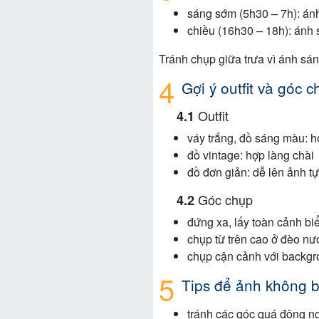
sáng sớm (5h30 – 7h): án
chiều (16h30 – 18h): ánh 
Tránh chụp giữa trưa vì ánh sán
Gợi ý outfit và góc 
Outfit
váy trắng, đồ sáng màu: h
đồ vintage: hợp làng chài
đồ đơn giản: dễ lên ảnh t
Góc chụp
đứng xa, lấy toàn cảnh bi
chụp từ trên cao ở đèo nư
chụp cận cảnh với backgro
Tips để ảnh không bị
tránh các góc quá đông n