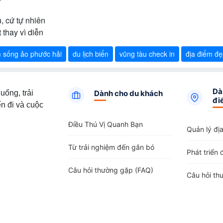
, cứ tự nhiên
 thay vì diễn
 sống ảo phước hải
du lịch biển
vũng tàu check in
địa điểm đẹ
Dà
uống, trải
Dành cho du khách
đi
n đi và cuộc
Điều Thú Vị Quanh Bạn
Quản lý đị
Từ trải nghiệm đến gắn bó
Phát triển 
Câu hỏi thường gặp (FAQ)
Câu hỏi th