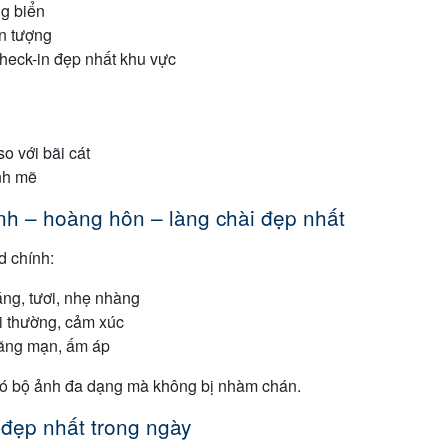
ng biển
ấn tượng
heck-in đẹp nhất khu vực
o với bãi cát
nh mẽ
h – hoàng hôn – làng chài đẹp nhất
d chính:
ng, tươi, nhẹ nhàng
i thường, cảm xúc
lãng mạn, ấm áp
 có bộ ảnh đa dạng mà không bị nhàm chán.
đẹp nhất trong ngày