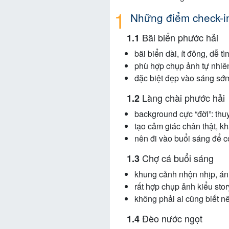
Những điểm check-in
Bãi biển phước hải
bãi biển dài, ít đông, dễ t
phù hợp chụp ảnh tự nhiê
đặc biệt đẹp vào sáng sớ
Làng chài phước hải
background cực “đời”: thu
tạo cảm giác chân thật, kh
nên đi vào buổi sáng để c
Chợ cá buổi sáng
khung cảnh nhộn nhịp, á
rất hợp chụp ảnh kiểu stor
không phải ai cũng biết nê
Đèo nước ngọt