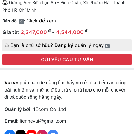
Đường Ven Biển Lộc An - Bình Châu, Xã Phước Hải, Thành
Phố Hồ Chí Minh
Click để xem
Bản đồ
:
0
đ
đ
Giá từ:
2,247,000
-
4,544,000
Bạn là chủ sở hữu?
Đăng ký
quản lý ngay
0
GỬI YÊU CẦU TƯ VẤN
Vui.vn
giúp bạn dễ dàng tìm thấy nơi ở, địa điểm ăn uống,
trải nghiệm và những điều thú vị phù hợp cho mỗi chuyến
đi và cuộc sống hằng ngày.
Quản lý bởi:
1Ecom Co.,Ltd
Email:
lienhevui@gmail.com