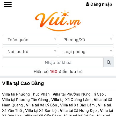
Đăng nhập
Toàn quốc
Phường/Xã
Nơi lưu trú
Loại phòng
Hiện có
160
điểm lưu trú
Villa tại Cao Bằng
Villa
tại Phường Thục Phán
,
Villa
tại Phường Nùng Trí Cao
,
Villa
tại Phường Tân Giang
,
Villa
tại Xã Quảng Lâm
,
Villa
tại Xã
Nam Quang
,
Villa
tại Xã Lý Bôn
,
Villa
tại Xã Bảo Lâm
,
Villa
tại
Xã Yên Thổ
,
Villa
tại Xã Sơn Lộ
,
Villa
tại Xã Hưng Đạo
,
Villa
tại
Xã Bảo Lạc
,
Villa
tại Xã Cốc Pàng
,
Villa
tại Xã Cô Ba
,
Villa
tại