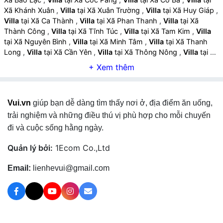
Xã Khánh Xuân
,
Villa
tại Xã Xuân Trường
,
Villa
tại Xã Huy Giáp
,
Villa
tại Xã Ca Thành
,
Villa
tại Xã Phan Thanh
,
Villa
tại Xã
Thành Công
,
Villa
tại Xã Tĩnh Túc
,
Villa
tại Xã Tam Kim
,
Villa
tại Xã Nguyên Bình
,
Villa
tại Xã Minh Tâm
,
Villa
tại Xã Thanh
Long
,
Villa
tại Xã Cần Yên
,
Villa
tại Xã Thông Nông
,
Villa
tại Xã
Trường Hà
,
Villa
tại Xã Hà Quảng
,
Villa
tại Xã Lũng Nặm
,
Villa
tại Xã Tổng Cọt
,
Villa
tại Xã Nam Tuấn
,
Villa
tại Xã Hòa An
,
Villa
tại Xã Bạch Đằng
,
Villa
tại Xã Nguyễn Huệ
,
Villa
tại Xã
Minh Khai
,
Villa
tại Xã Canh Tân
,
Villa
tại Xã Kim Đồng
,
Villa
tại
Vui.vn
giúp bạn dễ dàng tìm thấy nơi ở, địa điểm ăn uống,
Xã Thạch An
,
Villa
tại Xã Đông Khê
,
Villa
tại Xã Đức Long
,
Villa
tại Xã Phục Hòa
,
Villa
tại Xã Bế Văn Đàn
,
Villa
tại Xã Độc
trải nghiệm và những điều thú vị phù hợp cho mỗi chuyến
Lập
,
Villa
tại Xã Quảng Uyên
,
Villa
tại Xã Hạnh Phúc
,
Villa
tại
đi và cuộc sống hằng ngày.
Xã Quang Hán
,
Villa
tại Xã Trà Lĩnh
,
Villa
tại Xã Quang Trung
,
Villa
tại Xã Đoài Dương
,
Villa
tại Xã Trùng Khánh
,
Villa
tại Xã
Quản lý bởi:
1Ecom Co.,Ltd
Đàm Thuỷ
,
Villa
tại Xã Đình Phong
,
Villa
tại Xã Lý Quốc
,
Villa
tại Xã Hạ Lang
,
Villa
tại Xã Vinh Quý
,
Villa
tại Xã Quang Long
,
Email:
lienhevui@gmail.com