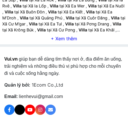
Rvê
,
Villa
tại Xã Ia Lốp
,
Villa
tại Xã Ea Wer
,
Villa
tại Xã Ea Nuôl
,
Villa
tại Xã Buôn Đôn
,
Villa
tại Xã Ea Kiết
,
Villa
tại Xã Ea
M’Droh
,
Villa
tại Xã Quảng Phú
,
Villa
tại Xã Cuôr Đăng
,
Villa
tại
Xã Cư M’gar
,
Villa
tại Xã Ea Tul
,
Villa
tại Xã Pơng Drang
,
Villa
tại Xã Krông Búk
,
Villa
tại Xã Cư Pơng
,
Villa
tại Xã Ea Khăl
,
Villa
tại Xã Ea Drăng
,
Villa
tại Xã Ea Wy
,
Villa
tại Xã Ea H’leo
,
Villa
tại Xã Ea Hiao
,
Villa
tại Xã Krông Năng
,
Villa
tại Xã Dliê Ya
,
Villa
tại Xã Tam Giang
,
Villa
tại Xã Phú Xuân
,
Villa
tại Xã Krông
Pắc
,
Villa
tại Xã Ea Knuếc
,
Villa
tại Xã Tân Tiến
,
Villa
tại Xã Ea
Vui.vn
giúp bạn dễ dàng tìm thấy nơi ở, địa điểm ăn uống,
Phê
,
Villa
tại Xã Ea Kly
,
Villa
tại Xã Vụ Bổn
,
Villa
tại Xã Ea Kar
,
Villa
tại Xã Ea Ô
,
Villa
tại Xã Ea Knốp
,
Villa
tại Xã Cư Yang
,
trải nghiệm và những điều thú vị phù hợp cho mỗi chuyến
Villa
tại Xã Ea Păl
,
Villa
tại Xã M’Drắk
,
Villa
tại Xã Ea Riêng
,
đi và cuộc sống hằng ngày.
Villa
tại Xã Cư M’ta
,
Villa
tại Xã Krông Á
,
Villa
tại Xã Cư Prao
,
Villa
tại Xã Ea Trang
,
Villa
tại Xã Hòa Sơn
,
Villa
tại Xã Dang
Quản lý bởi:
1Ecom Co.,Ltd
Kang
,
Villa
tại Xã Krông Bông
,
Villa
tại Xã Yang Mao
,
Villa
tại
Xã Cư Pui
,
Villa
tại Xã Liên Sơn Lắk
,
Villa
tại Xã Đắk Liêng
,
Villa
Email:
lienhevui@gmail.com
tại Xã Nam Ka
,
Villa
tại Xã Đắk Phơi
,
Villa
tại Xã Krông Nô
,
Villa
tại Xã Ea Ning
,
Villa
tại Xã Dray Bhăng
,
Villa
tại Xã Ea Ktur
,
Villa
tại Xã Krông Ana
,
Villa
tại Xã Dur Kmăl
,
Villa
tại Xã Ea Na
,
Villa
tại Phường Tuy Hòa
,
Villa
tại Phường Phú Yên
,
Villa
tại
Phường Bình Kiến
,
Villa
tại Xã Xuân Thọ
,
Villa
tại Xã Xuân Cảnh