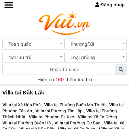
Đăng nhập
Toàn quốc
Phường/Xã
Nơi lưu trú
Loại phòng
Hiện có
160
điểm lưu trú
Villa tại Đắk Lắk
Villa
tại Xã Hòa Phú
,
Villa
tại Phường Buôn Ma Thuột
,
Villa
tại
Phường Tân An
,
Villa
tại Phường Tân Lập
,
Villa
tại Phường
Thành Nhất
,
Villa
tại Phường Ea Kao
,
Villa
tại Xã Ea Drông
,
Villa
tại Phường Buôn Hồ
,
Villa
tại Phường Cư Bao
,
Villa
tại Xã
Ea Súp
,
Villa
tại Xã Ea Rốk
,
Villa
tại Xã Ea Bung
,
Villa
tại Xã Ia