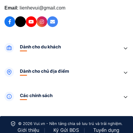
Email:
lienhevui@gmail.com
Dành cho du khách
Dành cho chủ địa điểm
Các chính sách
© 2026 Vui.vn - Nền tảng chia sẻ lưu trú và trải nghiệm.
Giới thiệu
Ký Gửi BĐS
Tuyển dụng
|
|