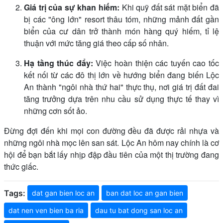
Giá trị của sự khan hiếm:
Khi quỹ đất sát mặt biển đã
bị các "ông lớn" resort thâu tóm, những mảnh đất gần
biển của cư dân trở thành món hàng quý hiếm, tỉ lệ
thuận với mức tăng giá theo cấp số nhân.
Hạ tầng thúc đẩy:
Việc hoàn thiện các tuyến cao tốc
kết nối từ các đô thị lớn về hướng biển đang biến Lộc
An thành "ngôi nhà thứ hai" thực thụ, nơi giá trị đất đai
tăng trưởng dựa trên nhu cầu sử dụng thực tế thay vì
những cơn sốt ảo.
Đừng đợi đến khi mọi con đường đều đã được rải nhựa và
những ngôi nhà mọc lên san sát. Lộc An hôm nay chính là cơ
hội để bạn bắt lấy nhịp đập đầu tiên của một thị trường đang
thức giấc.
Tags:
dat gan bien loc an
ban dat loc an gan bien
dat nen ven bien ba ria
dau tu bat dong san loc an