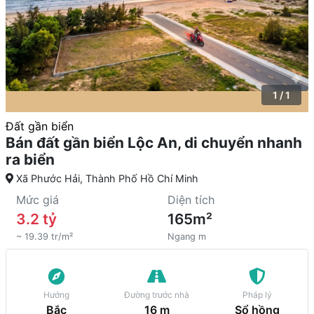
1 / 1
Đất gần biển
Bán đất gần biển Lộc An, di chuyển nhanh
ra biển
Xã Phước Hải, Thành Phố Hồ Chí Minh
Mức giá
Diện tích
3.2 tỷ
165m²
~ 19.39 tr/m²
Ngang m
Hướng
Đường trước nhà
Pháp lý
Bắc
16 m
Sổ hồng