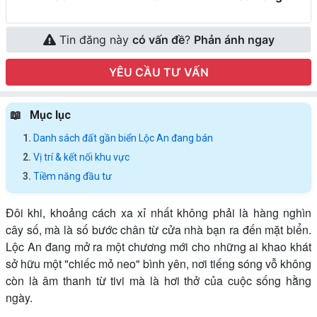
Tin đăng này
có vấn đề
?
Phản ánh ngay
YÊU CẦU TƯ VẤN
Mục lục
Danh sách đất gần biển Lộc An đang bán
Vị trí & kết nối khu vực
Tiềm năng đầu tư
Đôi khi, khoảng cách xa xỉ nhất không phải là hàng nghìn
cây số, mà là số bước chân từ cửa nhà bạn ra đến mặt biển.
Lộc An đang mở ra một chương mới cho những ai khao khát
sở hữu một "chiếc mỏ neo" bình yên, nơi tiếng sóng vỗ không
còn là âm thanh từ tivi mà là hơi thở của cuộc sống hằng
ngày.