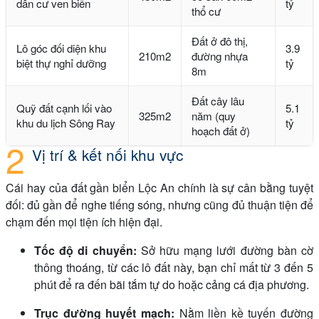
dân cư ven biển
tỷ
thổ cư
Đất ở đô thị,
Lô góc đối diện khu
3.9
210m2
đường nhựa
biệt thự nghỉ dưỡng
tỷ
8m
Đất cây lâu
Quỹ đất cạnh lối vào
5.1
325m2
năm (quy
khu du lịch Sông Ray
tỷ
hoạch đất ở)
Vị trí & kết nối khu vực
Cái hay của đất gần biển Lộc An chính là sự cân bằng tuyệt
đối: đủ gần để nghe tiếng sóng, nhưng cũng đủ thuận tiện để
chạm đến mọi tiện ích hiện đại.
Tốc độ di chuyển:
Sở hữu mạng lưới đường bàn cờ
thông thoáng, từ các lô đất này, bạn chỉ mất từ 3 đến 5
phút để ra đến bãi tắm tự do hoặc cảng cá địa phương.
Trục đường huyết mạch:
Nằm liền kề tuyến đường