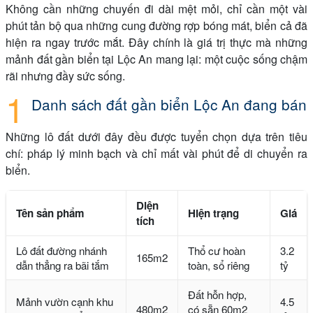
Không cần những chuyến đi dài mệt mỏi, chỉ cần một vài
phút tản bộ qua những cung đường rợp bóng mát, biển cả đã
hiện ra ngay trước mắt. Đây chính là giá trị thực mà những
mảnh đất gần biển tại Lộc An mang lại: một cuộc sống chậm
rãi nhưng đầy sức sống.
Danh sách đất gần biển Lộc An đang bán
Những lô đất dưới đây đều được tuyển chọn dựa trên tiêu
chí: pháp lý minh bạch và chỉ mất vài phút để di chuyển ra
biển.
Diện
Tên sản phẩm
Hiện trạng
Giá
tích
Lô đất đường nhánh
Thổ cư hoàn
3.2
165m2
dẫn thẳng ra bãi tắm
toàn, sổ riêng
tỷ
Đất hỗn hợp,
Mảnh vườn cạnh khu
4.5
480m2
có sẵn 60m2