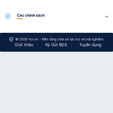
Các chính sách
© 2026 Vui.vn - Nền tảng chia sẻ lưu trú và trải nghiệm.
Giới thiệu
Ký Gửi BĐS
Tuyển dụng
|
|