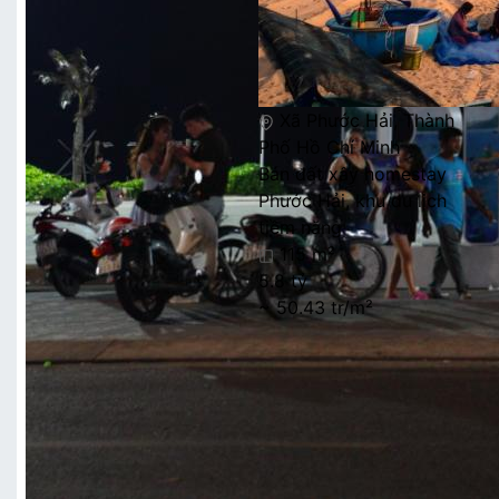
Xã Phước Hải, Thành
Phố Hồ Chí Minh
Bán đất xây homestay
Phước Hải, khu du lịch
tiềm năng
115 m²
5.8 tỷ
~ 50.43 tr/m²