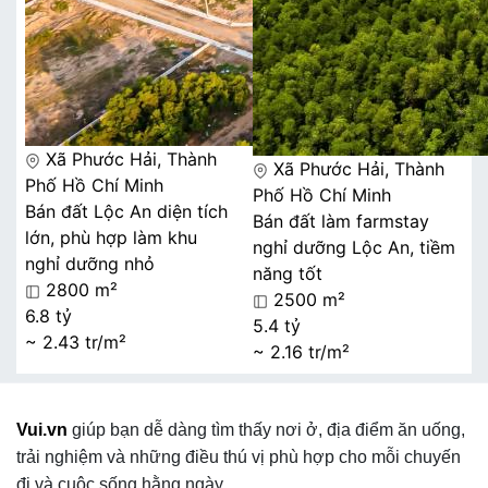
Xã Phước Hải, Thành
Xã Phước Hải, Thành
Phố Hồ Chí Minh
Phố Hồ Chí Minh
Bán đất Lộc An diện tích
Bán đất làm farmstay
lớn, phù hợp làm khu
nghỉ dưỡng Lộc An, tiềm
nghỉ dưỡng nhỏ
năng tốt
2800 m²
2500 m²
6.8 tỷ
5.4 tỷ
~ 2.43 tr/m²
~ 2.16 tr/m²
Vui.vn
giúp bạn dễ dàng tìm thấy nơi ở, địa điểm ăn uống,
trải nghiệm và những điều thú vị phù hợp cho mỗi chuyến
đi và cuộc sống hằng ngày.