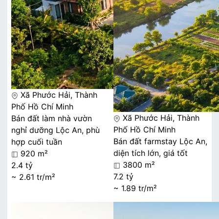
Xã Phước Hải, Thành
Phố Hồ Chí Minh
Xã Phước Hải, Thành
Bán đất làm nhà vườn
Phố Hồ Chí Minh
nghỉ dưỡng Lộc An, phù
Bán đất farmstay Lộc An,
hợp cuối tuần
diện tích lớn, giá tốt
920 m²
3800 m²
2.4 tỷ
7.2 tỷ
~ 2.61 tr/m²
~ 1.89 tr/m²