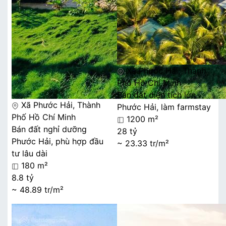
Xã Phước Hải, Thành
Phố Hồ Chí Minh
Bán đất diện tích lớn
Xã Phước Hải, Thành
Phước Hải, làm farmstay
Phố Hồ Chí Minh
1200 m²
Bán đất nghỉ dưỡng
28 tỷ
Phước Hải, phù hợp đầu
~ 23.33 tr/m²
tư lâu dài
180 m²
8.8 tỷ
~ 48.89 tr/m²