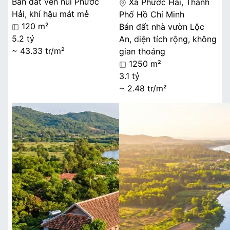
Bán đất ven núi Phước
Xã Phước Hải, Thành
Hải, khí hậu mát mẻ
Phố Hồ Chí Minh
120 m²
Bán đất nhà vườn Lộc
5.2 tỷ
An, diện tích rộng, không
~ 43.33 tr/m²
gian thoáng
1250 m²
3.1 tỷ
~ 2.48 tr/m²