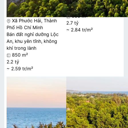
Bán nhà vườn Lộc An,
sẵn cây xanh, vào ở ngay
950 m²
Xã Phước Hải, Thành
2.7 tỷ
Phố Hồ Chí Minh
~ 2.84 tr/m²
Bán đất nghỉ dưỡng Lộc
An, khu yên tĩnh, không
khí trong lành
850 m²
2.2 tỷ
~ 2.59 tr/m²