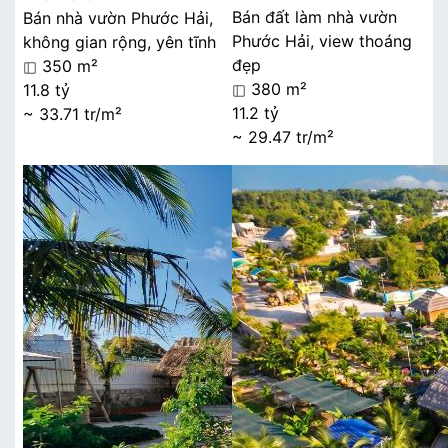
Bán đất làm nhà vườn
Bán nhà vườn Phước Hải,
Phước Hải, view thoáng
không gian rộng, yên tĩnh
đẹp
350 m²
380 m²
11.8 tỷ
11.2 tỷ
~ 33.71 tr/m²
~ 29.47 tr/m²