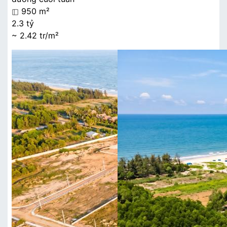
950 m²
2.3 tỷ
~ 2.42 tr/m²