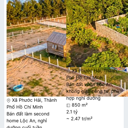
Xã Phước Hải, Thành
Phố Hồ Chí Minh
Bán đất vườn Lộc An,
không gian riêng tư, phù
hợp nghỉ dưỡng
Xã Phước Hải, Thành
850 m²
Phố Hồ Chí Minh
2.1 tỷ
Bán đất làm second
~ 2.47 tr/m²
home Lộc An, nghỉ
dưỡng cuối tuần