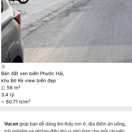
Bán đất ven biển Phước Hải,
khu Bờ Kè view biển đẹp
56 m²
3.4 tỷ
~ 60.71 tr/m²
Vui.vn
giúp bạn dễ dàng tìm thấy nơi ở, địa điểm ăn uống,
trải nghiệm và những điều thú vị phù hợp cho mỗi chuyến