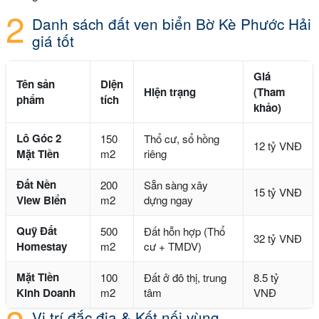
Danh sách đất ven biển Bờ Kè Phước Hải
giá tốt
Giá
Tên sản
Diện
Hiện trạng
(Tham
phẩm
tích
khảo)
Lô Góc 2
150
Thổ cư, sổ hồng
12 tỷ VNĐ
Mặt Tiền
m2
riêng
Đất Nền
200
Sẵn sàng xây
15 tỷ VNĐ
View Biển
m2
dựng ngay
Quỹ Đất
500
Đất hỗn hợp (Thổ
32 tỷ VNĐ
Homestay
m2
cư + TMDV)
Mặt Tiền
100
Đất ở đô thị, trung
8.5 tỷ
Kinh Doanh
m2
tâm
VNĐ
Vị trí đắc địa & Kết nối vùng