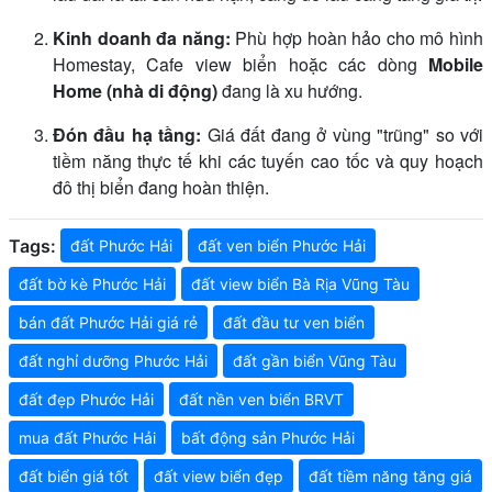
Kinh doanh đa năng:
Phù hợp hoàn hảo cho mô hình
Homestay, Cafe view biển hoặc các dòng
Mobile
Home (nhà di động)
đang là xu hướng.
Đón đầu hạ tầng:
Giá đất đang ở vùng "trũng" so với
tiềm năng thực tế khi các tuyến cao tốc và quy hoạch
đô thị biển đang hoàn thiện.
Tags:
đất Phước Hải
đất ven biển Phước Hải
đất bờ kè Phước Hải
đất view biển Bà Rịa Vũng Tàu
bán đất Phước Hải giá rẻ
đất đầu tư ven biển
đất nghỉ dưỡng Phước Hải
đất gần biển Vũng Tàu
đất đẹp Phước Hải
đất nền ven biển BRVT
mua đất Phước Hải
bất động sản Phước Hải
đất biển giá tốt
đất view biển đẹp
đất tiềm năng tăng giá