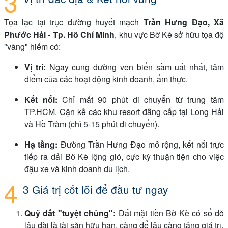
Tọa lạc tại trục đường huyết mạch
Trần Hưng Đạo, Xã
Phước Hải - Tp. Hồ Chí Minh
, khu vực Bờ Kè sở hữu tọa độ
"vàng" hiếm có:
Vị trí:
Ngay cung đường ven biển sầm uất nhất, tâm
điểm của các hoạt động kinh doanh, ẩm thực.
Kết nối:
Chỉ mất 90 phút di chuyển từ trung tâm
TP.HCM. Cận kề các khu resort đẳng cấp tại Long Hải
và Hồ Tràm (chỉ 5-15 phút di chuyển).
Hạ tầng:
Đường Trần Hưng Đạo mở rộng, kết nối trực
tiếp ra dải Bờ Kè lộng gió, cực kỳ thuận tiện cho việc
đậu xe và kinh doanh du lịch.
3 Giá trị cốt lõi để đầu tư ngay
Quỹ đất "tuyệt chủng":
Đất mặt tiền Bờ Kè có sổ đỏ
lâu dài là tài sản hữu hạn, càng để lâu càng tăng giá trị.