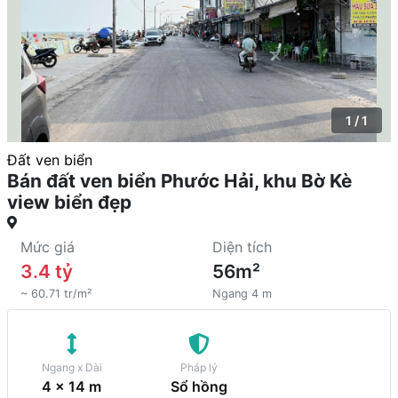
1 / 1
Đất ven biển
Bán đất ven biển Phước Hải, khu Bờ Kè
view biển đẹp
Mức giá
Diện tích
3.4 tỷ
56m²
~ 60.71 tr/m²
Ngang 4 m
Ngang x Dài
Pháp lý
4 x 14 m
Sổ hồng