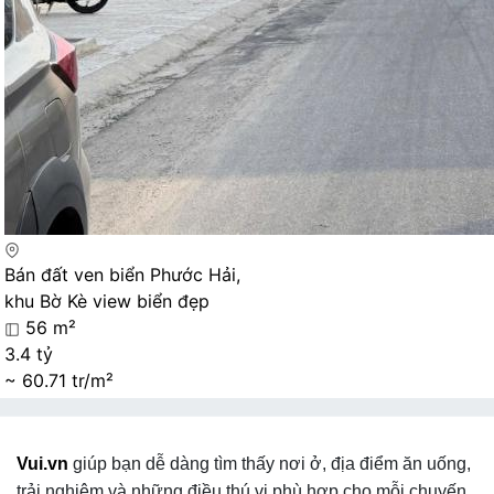
Bán đất ven biển Phước Hải,
khu Bờ Kè view biển đẹp
56 m²
3.4 tỷ
~ 60.71 tr/m²
Vui.vn
giúp bạn dễ dàng tìm thấy nơi ở, địa điểm ăn uống,
trải nghiệm và những điều thú vị phù hợp cho mỗi chuyến