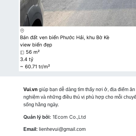
Bán đất ven biển Phước Hải, khu Bờ Kè
view biển đẹp
56 m²
3.4 tỷ
~ 60.71 tr/m²
Vui.vn
giúp bạn dễ dàng tìm thấy nơi ở, địa điểm ăn 
nghiệm và những điều thú vị phù hợp cho mỗi chuyế
sống hằng ngày.
Quản lý bởi:
1Ecom Co.,Ltd
Email:
lienhevui@gmail.com