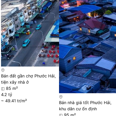
Bán đất gần chợ Phước Hải,
tiện xây nhà ở
85 m²
4.2 tỷ
~ 49.41 tr/m²
Bán nhà giá tốt Phước Hải,
khu dân cư ổn định
95 m²