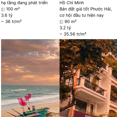
hạ tầng đang phát triển
Hồ Chí Minh
100 m²
Bán đất giá tốt Phước Hải,
3.6 tỷ
cơ hội đầu tư hiện nay
~ 36 tr/m²
90 m²
3.2 tỷ
~ 35.56 tr/m²