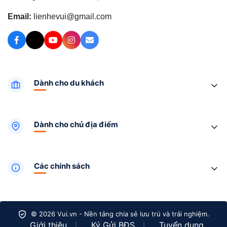
Email:
lienhevui@gmail.com
Dành cho du khách
Dành cho chủ địa điểm
Các chính sách
© 2026 Vui.vn - Nền tảng chia sẻ lưu trú và trải nghiệm.
Giới thiệu
Ký Gửi BĐS
Tuyển dụng
|
|