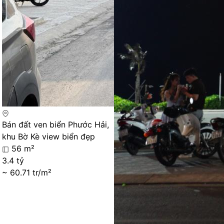
Bán đất ven biển Phước Hải,
khu Bờ Kè view biển đẹp
56 m²
3.4 tỷ
~ 60.71 tr/m²