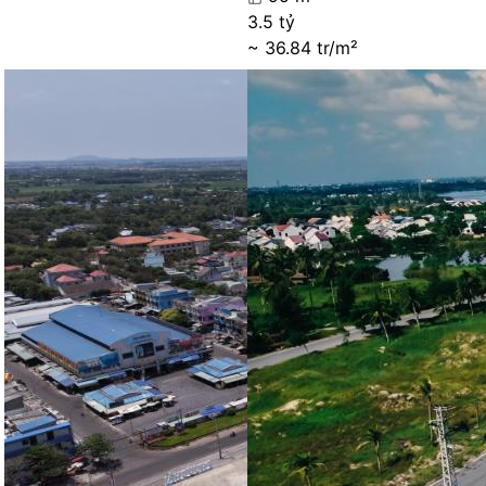
3.5 tỷ
~ 36.84 tr/m²