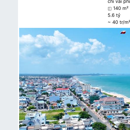
chỉ vài ph
140 m²
5.6 tỷ
~ 40 tr/m