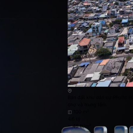
Bán đất khu dân cư Phước Hả
chợ và trung tâm
100 m²
4.6 tỷ
~ 46 tr/m²