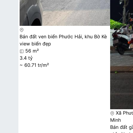
Bán đất ven biển Phước Hải, khu Bờ Kè
view biển đẹp
56 m²
3.4 tỷ
~ 60.71 tr/m²
Xã Phướ
Minh
Bán đất g