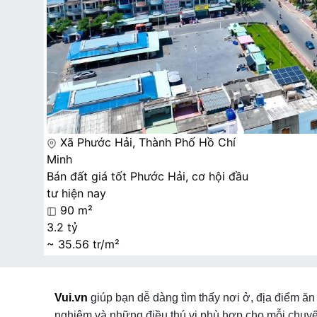
Xã Phước Hải, Thành Phố Hồ Chí
Minh
Bán đất giá tốt Phước Hải, cơ hội đầu
tư hiện nay
90 m²
3.2 tỷ
~ 35.56 tr/m²
Vui.vn
giúp bạn dễ dàng tìm thấy nơi ở, địa điểm ăn 
nghiệm và những điều thú vị phù hợp cho mỗi chuyế