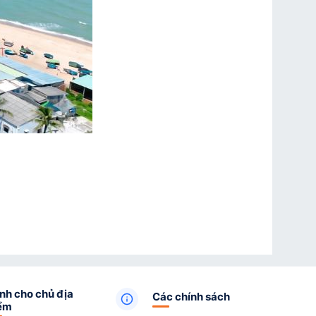
nh cho chủ địa
Các chính sách
ểm