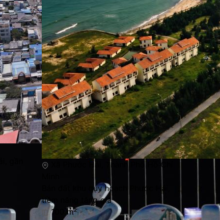
i, gần
Xã Phước Hải, Thành Phố Hồ Chí
Minh
Bán đất khu quy hoạch Phước Hải,
tiềm năng tăng giá
100 m²