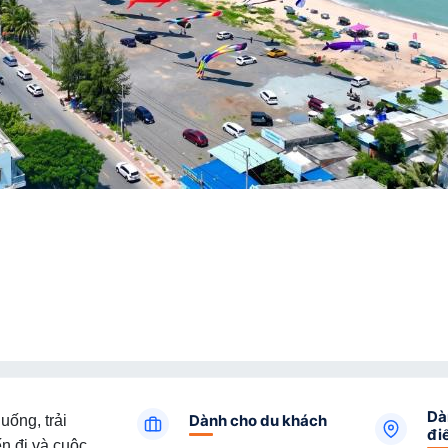
Dà
Dành cho du khách
uống, trải
đi
n đi và cuộc