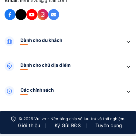
Email:
lienhevui@gmail.com
Dành cho du khách
Dành cho chủ địa điểm
Các chính sách
© 2026 Vui.vn - Nền tảng chia sẻ lưu trú và trải nghiệm.
Giới thiệu
Ký Gửi BĐS
Tuyển dụng
|
|