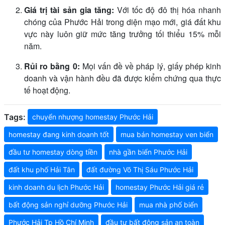
Giá trị tài sản gia tăng:
Với tốc độ đô thị hóa nhanh
chóng của Phước Hải trong diện mạo mới, giá đất khu
vực này luôn giữ mức tăng trưởng tối thiểu 15% mỗi
năm.
Rủi ro bằng 0:
Mọi vấn đề về pháp lý, giấy phép kinh
doanh và vận hành đều đã được kiểm chứng qua thực
tế hoạt động.
Tags:
chuyển nhượng homestay Phước Hải
homestay đang kinh doanh tốt
mua bán homestay ven biển
đầu tư homestay dòng tiền
nhà gần biển Phước Hải
đất khu phố Hải Tân
đất đường Võ Thị Sáu Phước Hải
kinh doanh du lịch Phước Hải
homestay Phước Hải giá rẻ
bất động sản nghỉ dưỡng Phước Hải
mua nhà phố biển
Phước Hải Tp Hồ Chí Minh
đầu tư bất động sản an toàn