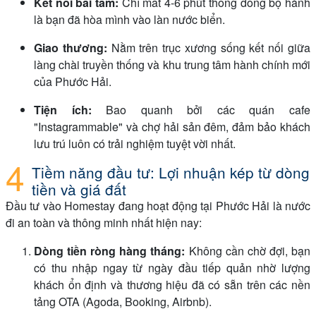
Kết nối bãi tắm:
Chỉ mất 4-6 phút thong dong bộ hành
là bạn đã hòa mình vào làn nước biển.
Giao thương:
Nằm trên trục xương sống kết nối giữa
làng chài truyền thống và khu trung tâm hành chính mới
của Phước Hải.
Tiện ích:
Bao quanh bởi các quán cafe
"Instagrammable" và chợ hải sản đêm, đảm bảo khách
lưu trú luôn có trải nghiệm tuyệt vời nhất.
Tiềm năng đầu tư: Lợi nhuận kép từ dòng
tiền và giá đất
Đầu tư vào Homestay đang hoạt động tại Phước Hải là nước
đi an toàn và thông minh nhất hiện nay:
Dòng tiền ròng hàng tháng:
Không cần chờ đợi, bạn
có thu nhập ngay từ ngày đầu tiếp quản nhờ lượng
khách ổn định và thương hiệu đã có sẵn trên các nền
tảng OTA (Agoda, Booking, Airbnb).