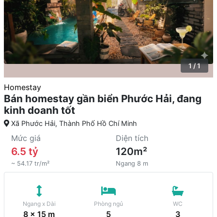
1 / 1
Homestay
Bán homestay gần biển Phước Hải, đang
kinh doanh tốt
Xã Phước Hải, Thành Phố Hồ Chí Minh
Mức giá
Diện tích
6.5 tỷ
120m²
~ 54.17 tr/m²
Ngang 8 m
Ngang x Dài
Phòng ngủ
WC
8 x 15 m
5
3