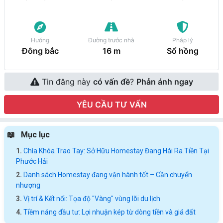
Hướng
Đường trước nhà
Pháp lý
Đông bắc
16 m
Sổ hồng
Tin đăng này
có vấn đề
?
Phản ánh ngay
YÊU CẦU TƯ VẤN
Mục lục
Chìa Khóa Trao Tay: Sở Hữu Homestay Đang Hái Ra Tiền Tại
Phước Hải
Danh sách Homestay đang vận hành tốt – Cần chuyển
nhượng
Vị trí & Kết nối: Tọa độ "Vàng" vùng lõi du lịch
Tiềm năng đầu tư: Lợi nhuận kép từ dòng tiền và giá đất