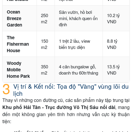
Ocean
Sân vườn, hồ bơi
250
10.2 tỷ
Breeze
mini, khách quen ổn
m2
VNĐ
định
Garden
The
150
1 trệt 2 lầu, view
8.8 tỷ
Fisherman
m2
biển trực diện
VNĐ
House
Woody
350
4 căn bungalow gỗ,
13.5 tỷ
Mobile
m2
doanh thu 60tr/tháng
VNĐ
Home Park
Vị trí & Kết nối: Tọa độ "Vàng" vùng lõi du
lịch
Thay vì những con đường cũ, các sản phẩm này tập trung tại
Khu phố Hải Tân - Trục đường Võ Thị Sáu nối dài
, mang
đến một không gian yên tĩnh hơn nhưng vẫn cực kỳ thuận
tiện: