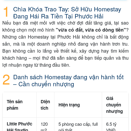
Chìa Khóa Trao Tay: Sở Hữu Homestay
Đang Hái Ra Tiền Tại Phước Hải
Nếu bạn đã mệt mỏi với việc chờ đợi đất tăng giá, tại sao
không chọn một mô hình
"vừa có đất, vừa có dòng tiền"
?
Những căn Homestay tại Phước Hải không chỉ là bất động
sản, mà là một doanh nghiệp nhỏ đang vận hành trơn tru.
Bạn không cần lo lắng về thiết kế, xây dựng hay tìm kiếm
khách hàng – mọi thứ đã sẵn sàng để bạn tiếp quản và thu
lợi nhuận ngay từ tháng đầu tiên.
Danh sách Homestay đang vận hành tốt
– Cần chuyển nhượng
Giá
Tên sản
Diện
Hiện trạng
chuyển
phẩm
tích
nhượng
Little Phước
120
5 phòng cao cấp, full
6.5 tỷ
Hải Studio
m2
nội thất
VNĐ