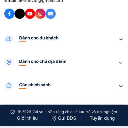
Email:
lienhevui@gmail.com
Dành cho du khách
Dành cho chủ địa điểm
Các chính sách
© 2026 Vui.vn - Nền tảng chia sẻ lưu trú và trải nghiệm.
Giới thiệu
Ký Gửi BĐS
Tuyển dụng
|
|