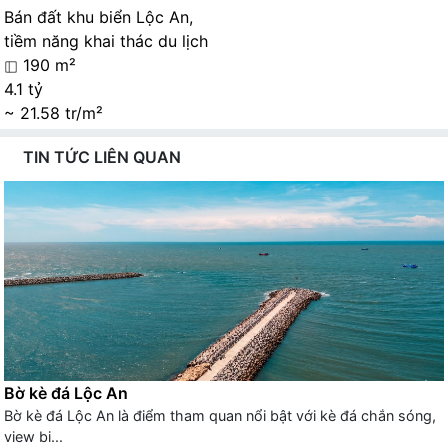
Bán đất khu biển Lộc An,
tiềm năng khai thác du lịch
190 m²
4.1 tỷ
~ 21.58 tr/m²
TIN TỨC LIÊN QUAN
Bờ kè đá Lộc An
Bờ kè đá Lộc An là điểm tham quan nổi bật với kè đá chắn sóng,
view bi...