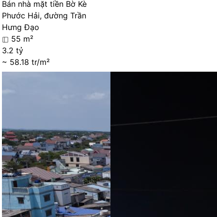
Bán nhà mặt tiền Bờ Kè
Phước Hải, đường Trần
Hưng Đạo
55 m²
3.2 tỷ
~ 58.18 tr/m²