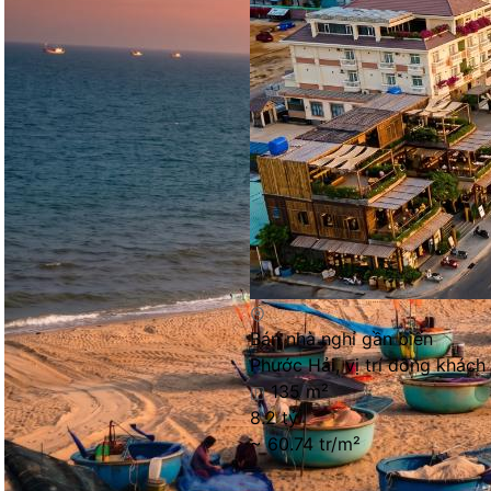
Bán nhà nghỉ gần biển
Phước Hải, vị trí đông khách
135 m²
8.2 tỷ
~ 60.74 tr/m²