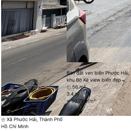
Bán đất ven biển Phước Hải,
khu Bờ Kè view biển đẹp
56 m²
3.4 tỷ
~ 60.71 tr/m²
Xã Phước Hải, Thành Phố
Hồ Chí Minh