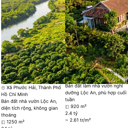
Xã Phước Hải, Thành Phố
Hồ Chí Minh
Bán đất làm nhà vườn nghỉ
Xã Phước Hải, Thành Phố
dưỡng Lộc An, phù hợp cuối
Hồ Chí Minh
tuần
Bán đất nhà vườn Lộc An,
920 m²
diện tích rộng, không gian
2.4 tỷ
thoáng
~ 2.61 tr/m²
1250 m²