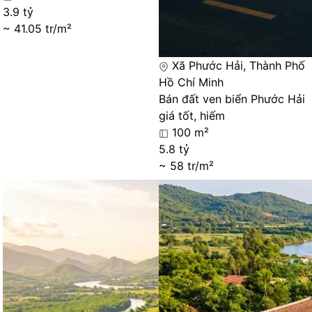
3.9 tỷ
~ 41.05 tr/m²
Xã Phước Hải, Thành Phố
Hồ Chí Minh
Bán đất ven biển Phước Hải
giá tốt, hiếm
100 m²
5.8 tỷ
~ 58 tr/m²