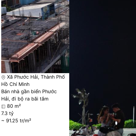
Xã Phước Hải, Thành Phố
Hồ Chí Minh
Bán nhà gần biển Phước
Hải, đi bộ ra bãi tắm
80 m²
7.3 tỷ
~ 91.25 tr/m²