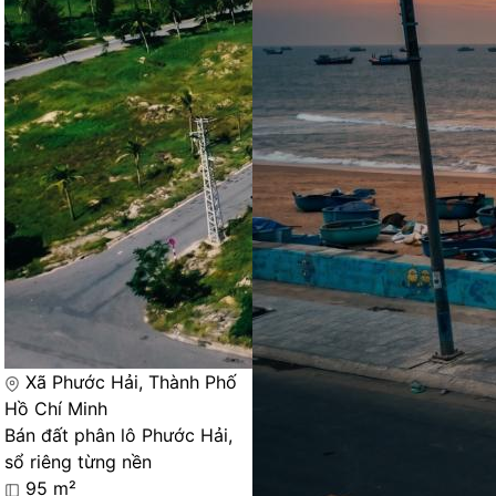
Xã Phước Hải, Thành Phố
Hồ Chí Minh
Bán đất phân lô Phước Hải,
sổ riêng từng nền
95 m²