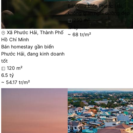
Bán villa biển Phước Hải,
không gian nghỉ dưỡng đẹp
250 m²
17 tỷ
Xã Phước Hải, Thành Phố
~ 68 tr/m²
Hồ Chí Minh
Bán homestay gần biển
Phước Hải, đang kinh doanh
tốt
120 m²
6.5 tỷ
~ 54.17 tr/m²