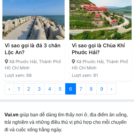
Vì sao gọi là đá 3 chân
Vì sao gọi là Chùa Khỉ
Lộc An?
Phước Hải?
Xã Phước Hải, Thành Phố
Xã Phước Hải, Thành Phố
Hồ Chí Minh
Hồ Chí Minh
Lượt xem: 68
Lượt xem: 81
‹
1
2
3
4
5
6
7
8
9
›
Vui.vn
giúp bạn dễ dàng tìm thấy nơi ở, địa điểm ăn uống,
trải nghiệm và những điều thú vị phù hợp cho mỗi chuyến
đi và cuộc sống hằng ngày.