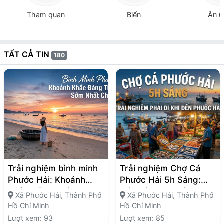
Tham quan
Biển
Ăn u
TẤT CẢ TIN
180
Trải nghiệm bình minh
Trải nghiệm Chợ Cá
Phước Hải: Khoảnh
Phước Hải 5h Sáng:
Khắc Đáng Thức Dậy
Góc Đời Thật Mà Bạn
Xã Phước Hải, Thành Phố
Xã Phước Hải, Thành Phố
Sớm Nhất Chuyến Đi
Nên Thấy Một Lần
Hồ Chí Minh
Hồ Chí Minh
Lượt xem: 93
Lượt xem: 85