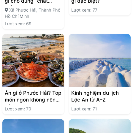
gì cho đúng “chất
gì đặc biệt?
biển”?
Xã Phước Hải, Thành Phố
Lượt xem: 77
Hồ Chí Minh
Lượt xem: 69
Ăn gì ở Phước Hải? Top
Kinh nghiệm du lịch
món ngon không nên
Lộc An từ A–Z
bỏ lỡ
Lượt xem: 70
Lượt xem: 71