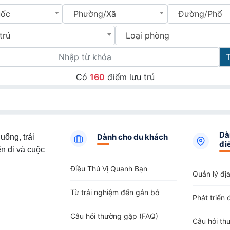
uốc
Phường/Xã
Đường/Phố
trú
Loại phòng
Có
160
điểm lưu trú
Dà
Dành cho du khách
uống, trải
đi
n đi và cuộc
Điều Thú Vị Quanh Bạn
Quản lý đị
Từ trải nghiệm đến gắn bó
Phát triển 
Câu hỏi thường gặp (FAQ)
Câu hỏi th