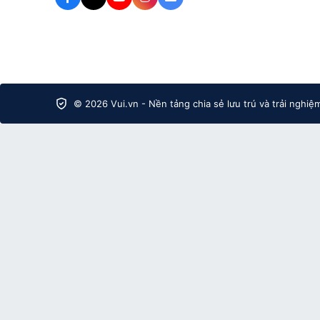
© 2026 Vui.vn - Nền tảng chia sẻ lưu trú và trải nghiệ