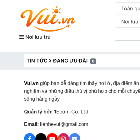
Toàn q
Nơi lưu 
Nơi lưu trú
TIN TỨC
ĐANG ƯU ĐÃI
0
Vui.vn
giúp bạn dễ dàng tìm thấy nơi ở, địa điểm ăn 
nghiệm và những điều thú vị phù hợp cho mỗi chuyế
sống hằng ngày.
Quản lý bởi:
1Ecom Co.,Ltd
Email:
lienhevui@gmail.com