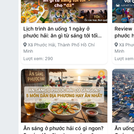
Lịch trình ăn uống 1 ngày ở
Review 
phước hải: ăn gì từ sáng tới tối
phước h
cho “đã”
quán t
Xã Phước Hải, Thành Phố Hồ Chí
Xã Phướ
Minh
Minh
Lượt xem: 290
Lượt xem
Ăn sáng ở phước hải có gì ngon?
Ăn uống