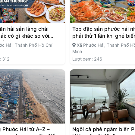
ăn hải sản làng chài
Top đặc sản phước hải n
ải: có gì khác so với
phải thử 1 lần khi ghé biể
hường?
c Hải, Thành Phố Hồ Chí
Xã Phước Hải, Thành Phố Hồ
Minh
: 312
Lượt xem: 246
 Phước Hải từ A–Z –
Ngồi cà phê ngắm biển 