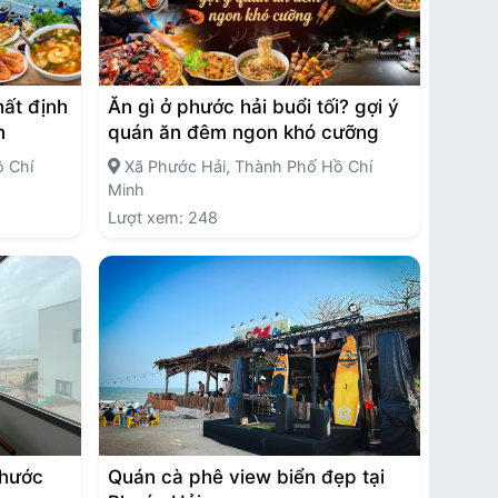
hất định
Ăn gì ở phước hải buổi tối? gợi ý
n
quán ăn đêm ngon khó cưỡng
 Chí
Xã Phước Hải, Thành Phố Hồ Chí
Minh
Lượt xem: 248
Phước
Quán cà phê view biển đẹp tại