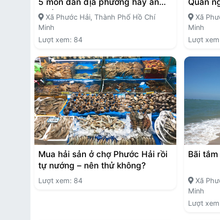
5 món dân địa phương hay ăn
Quán ng
nhất
Xã Phước Hải, Thành Phố Hồ Chí
Xã Phướ
Minh
Minh
Lượt xem: 84
Lượt xem
Mua hải sản ở chợ Phước Hải rồi
Bãi tắm
tự nướng – nên thử không?
Lượt xem: 84
Xã Phướ
Minh
Lượt xem