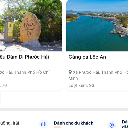
ều Đàm Di Phước Hải
Cảng cá Lộc An
c Hải, Thành Phố Hồ Chí
Xã Phước Hải, Thành Phố Hồ
Minh
: 76
Lượt xem: 93
Dà
Dành cho du khách
uống, trải
đi