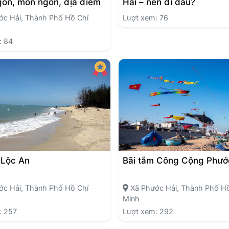
on, món ngon, địa điểm
Hải – nên đi đâu?
c Hải, Thành Phố Hồ Chí
Lượt xem: 76
: 84
 Lộc An
Bãi tắm Công Cộng Phước
c Hải, Thành Phố Hồ Chí
Xã Phước Hải, Thành Phố Hồ
Minh
: 257
Lượt xem: 292