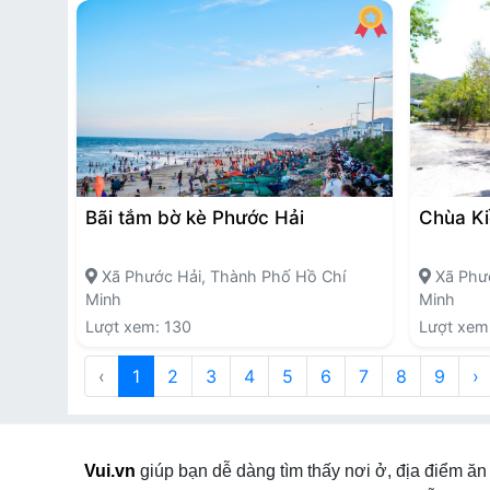
Bãi tắm bờ kè Phước Hải
Chùa Ki
Xã Phước Hải, Thành Phố Hồ Chí
Xã Phướ
Minh
Minh
Lượt xem: 130
Lượt xem
‹
1
2
3
4
5
6
7
8
9
›
Vui.vn
giúp bạn dễ dàng tìm thấy nơi ở, địa điểm ăn 