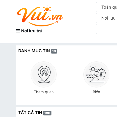
Toàn q
Nơi lưu 
Nơi lưu trú
DANH MỤC TIN
10
i
Tham quan
Biển
TẤT CẢ TIN
180