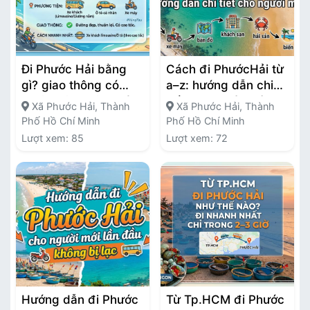
Đi Phước Hải bằng
Cách đi PhướcHải từ
gì? giao thông có
a–z: hướng dẫn chi
thuận tiện không và
tiết cho người mới
Xã Phước Hải, Thành
Xã Phước Hải, Thành
cách đi nhanh nhất
Phố Hồ Chí Minh
Phố Hồ Chí Minh
Lượt xem: 85
Lượt xem: 72
Hướng dẫn đi Phước
Từ Tp.HCM đi Phước