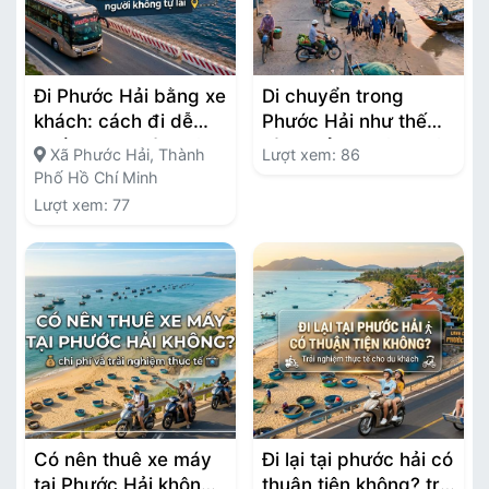
Đi Phước Hải bằng xe
Di chuyển trong
khách: cách đi dễ
Phước Hải như thế
nhất cho người không
nào? trải nghiệm thật
Xã Phước Hải, Thành
Lượt xem: 86
tự lái
khi đi trong làng chài
Phố Hồ Chí Minh
Lượt xem: 77
Có nên thuê xe máy
Đi lại tại phước hải có
tại Phước Hải không?
thuận tiện không? trải