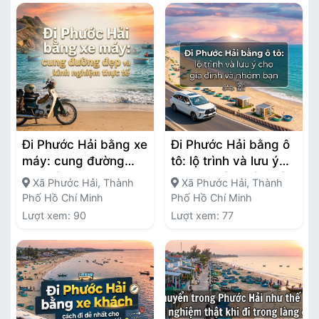
Đi Phước Hải bằng xe
Đi Phước Hải bằng ô
máy: cung đường
tô: lộ trình và lưu ý
đẹp và kinh nghiệm
cho gia đình và nhóm
Xã Phước Hải, Thành
Xã Phước Hải, Thành
thực tế
bạn
Phố Hồ Chí Minh
Phố Hồ Chí Minh
Lượt xem: 90
Lượt xem: 77