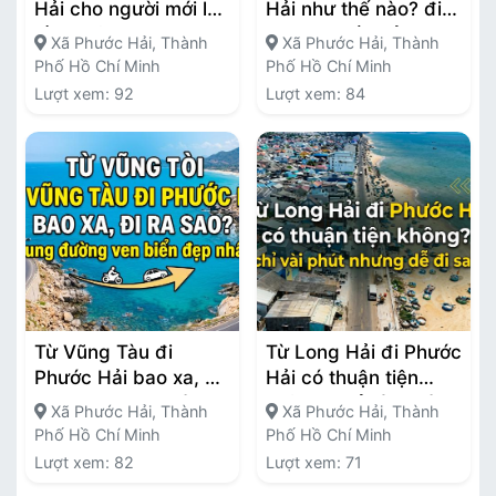
Hải cho người mới lần
Hải như thế nào? đi
đầu không bị lạc
nhanh nhất chỉ trong
Xã Phước Hải, Thành
Xã Phước Hải, Thành
2–3 giờ
Phố Hồ Chí Minh
Phố Hồ Chí Minh
Lượt xem: 92
Lượt xem: 84
Từ Vũng Tàu đi
Từ Long Hải đi Phước
Phước Hải bao xa, đi
Hải có thuận tiện
ra sao? cung đường
không? chỉ vài phút
Xã Phước Hải, Thành
Xã Phước Hải, Thành
ven biển đẹp nhất
nhưng dễ đi sai
Phố Hồ Chí Minh
Phố Hồ Chí Minh
Lượt xem: 82
Lượt xem: 71